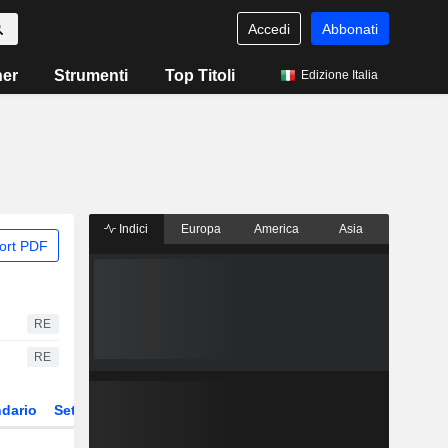
Accedi
Abbonati
ner
Strumenti
Top Titoli
Edizione Italia
Indici
Europa
America
Asia
ort PDF
RE
RE
dario
Settore
Derivati
ETF