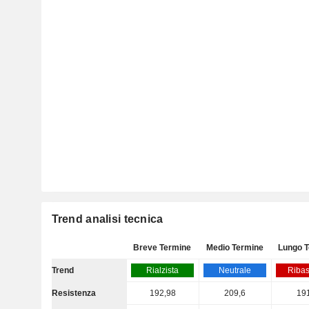
Trend analisi tecnica
Breve Termine
Medio Termine
Lungo 
Trend
Rialzista
Neutrale
Ribas
Resistenza
192,98
209,6
19