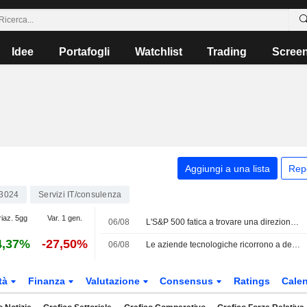
Idee
Portafogli
Watchlist
Trading
Scree
Aggiungi a una lista
Rep
3024
Servizi IT/consulenza
riaz. 5gg
Var. 1 gen.
06/08
L'S&P 500 fatica a trovare una direzione mentre gli investitori attendono un accordo in Medio Oriente; scivolano i titoli software
4,37%
-27,50%
06/08
Le aziende tecnologiche ricorrono a debito e capitale proprio per finanziare l'espansione dell'IA e del cloud
tà
Finanza
Valutazione
Consensus
Ratings
Calen