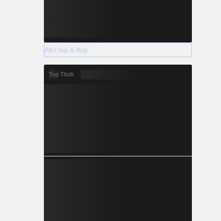
Altri top & flop
Top Titoli