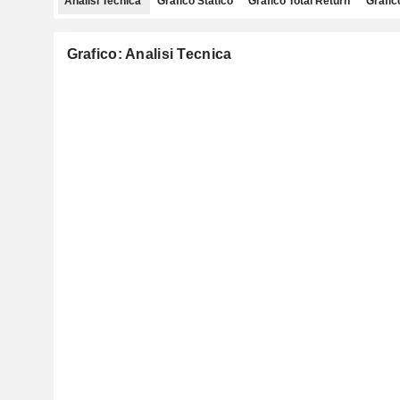
Analisi Tecnica
Grafico Statico
Grafico Total Return
Grafic
Grafico: Analisi Tecnica