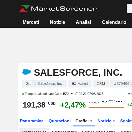
Mercati
Notizie
Analisi
Calendario
SALESFORCE, INC.
Grafici Salesforce, Inc.
Azioni
CRM
US79466L
Tempo reale stimato
Cboe BZX
17:29:21 07/08/2026
Va
191,38
+2,47%
USD
+
Panoramica
Quotazioni
Grafici
Notizie
Socie