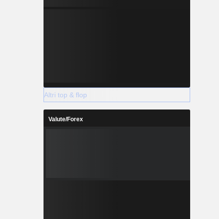
Altri top & flop
Valute/Forex