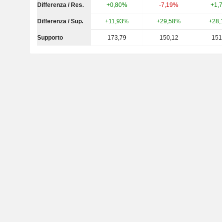
Differenza / Res.
+0,80%
-7,19%
+1,
Differenza / Sup.
+11,93%
+29,58%
+28
Supporto
173,79
150,12
151