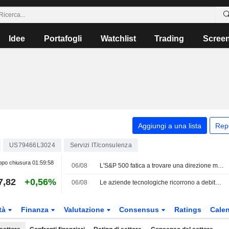
Idee
Portafogli
Watchlist
Trading
Scree
Aggiungi a una lista
Rep
US79466L3024
Servizi IT/consulenza
po chiusura
01:59:58
06/08
L'S&P 500 fatica a trovare una direzione mentre gli investitori attendono un accordo in Medio Oriente; scivolano i titoli software
7,82
+0,56%
06/08
Le aziende tecnologiche ricorrono a debito e capitale proprio per finanziare l'espansione dell'IA e del cloud
tà
Finanza
Valutazione
Consensus
Ratings
Calen