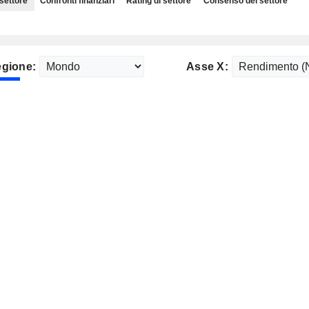
 settore
Confronti finanziari
Rating di settore
Consenso del settore
gione:
Asse X: