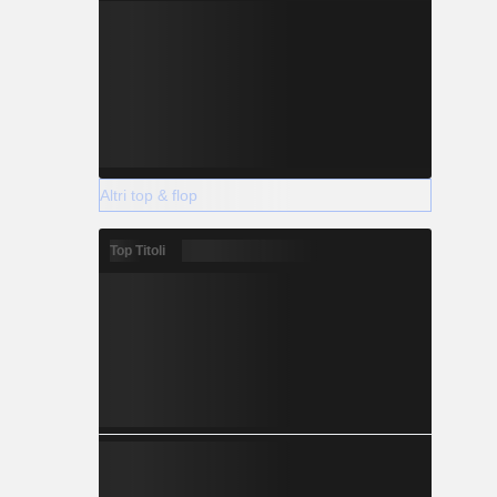
Altri top & flop
Top Titoli