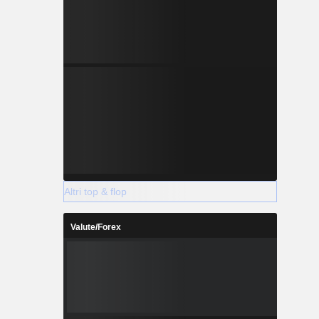
Altri top & flop
Valute/Forex