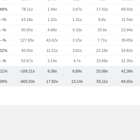
,48%
78.11x
1.94x
3.67x
17.43x
69.93x
.--%
43.18x
1.32x
1.31x
9.8x
11.54x
.--%
50.65x
4.69x
4.33x
25.6x
23.94x
.--%
127.65x
43.42x
3.15x
7.71x
39.45x
,32%
40.55x
11.51x
3.81x
22.16x
24.82x
.--%
53.67x
3.14x
4.7x
15.68x
31.35x
,11%
-109,21x
9,39x
6,69x
25,08x
42,38x
,39%
-665,03x
17,92x
13,14x
50,11x
84,45x