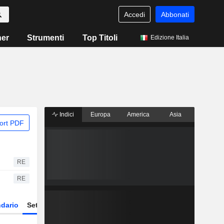
Accedi
Abbonati
ner
Strumenti
Top Titoli
Edizione Italia
Indici
Europa
America
Asia
ort PDF
RE
RE
dario
Settore
Derivati
ETF