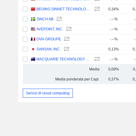
BEIJING SINNET TECHNOLOGY CO.,LTD
0,34%
0
SINCH AB
-.--%
-
AVEPOINT, INC.
-.--%
-
OVH GROUPE
-.--%
-
SANSAN, INC.
0,13%
0
MACQUARIE TECHNOLOGY GROUP LIMITED
-.--%
-
Media
0,09%
0
Media ponderata per Capi.
0,37%
0
Servizi di cloud computing