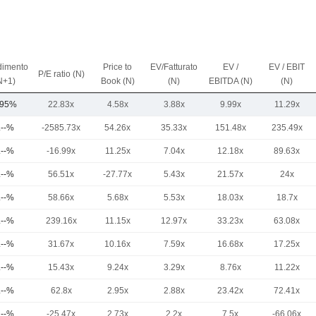
imento
Price to
EV/Fatturato
EV /
EV / EBIT
P/E ratio (N)
N+1)
Book (N)
(N)
EBITDA (N)
(N)
,95%
22.83x
4.58x
3.88x
9.99x
11.29x
.--%
-2585.73x
54.26x
35.33x
151.48x
235.49x
.--%
-16.99x
11.25x
7.04x
12.18x
89.63x
.--%
56.51x
-27.77x
5.43x
21.57x
24x
.--%
58.66x
5.68x
5.53x
18.03x
18.7x
.--%
239.16x
11.15x
12.97x
33.23x
63.08x
.--%
31.67x
10.16x
7.59x
16.68x
17.25x
.--%
15.43x
9.24x
3.29x
8.76x
11.22x
.--%
62.8x
2.95x
2.88x
23.42x
72.41x
.--%
-25.47x
2.73x
2.2x
7.5x
-66.06x