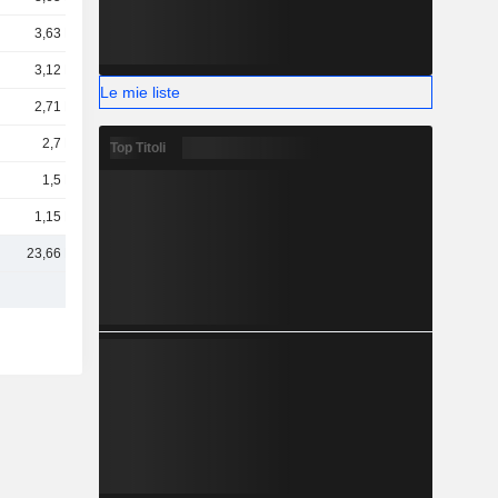
3,63 Mrd
3,12 Mrd
Le mie liste
2,71 Mrd
2,7 Mrd
Top Titoli
1,5 Mrd
1,15 Mrd
23,66 Mrd