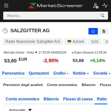
SALZGITTER AG
53,60
€
-2,90%
SALZGITTER AG
Ratio finanziarie Salzgitter AG
Azioni
SZG
DE
Mercato chiuso -
Xetra
17:35:05 06/08/2026
Dopo chiusura
21:58:39
EUR
-2,90%
53,60
53,68
+0,14%
Panoramica
Quotazioni
Grafici
Notizie
Società
Previsioni degli analisti
Conto economico
Bilancio
Flusso
Conto economico
Bilancio
Flusso di cassa
Ratio f
Annuale