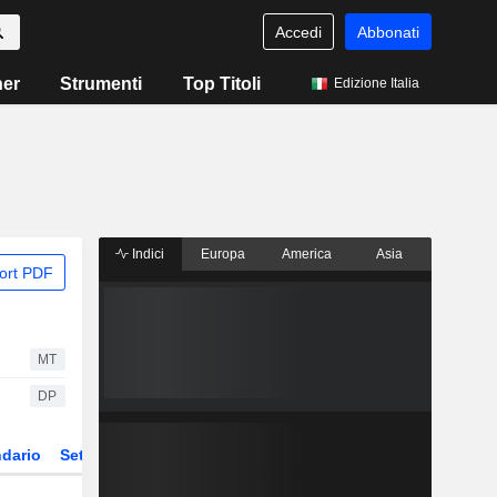
Accedi
Abbonati
ner
Strumenti
Top Titoli
Edizione Italia
Indici
Europa
America
Asia
ort PDF
MT
DP
dario
Settore
Derivati
ETF