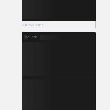
Altri top & flop
Top Titoli