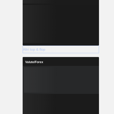
Altri top & flop
Valute/Forex