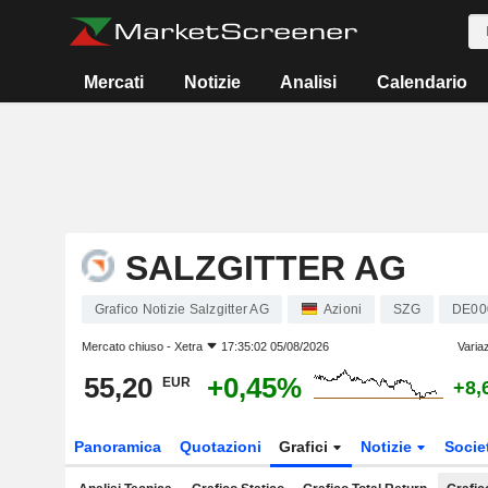
Mercati
Notizie
Analisi
Calendario
SALZGITTER AG
Grafico Notizie Salzgitter AG
Azioni
SZG
DE00
Mercato chiuso -
Xetra
17:35:02 05/08/2026
Varia
55,20
+0,45%
EUR
+8,
Panoramica
Quotazioni
Grafici
Notizie
Socie