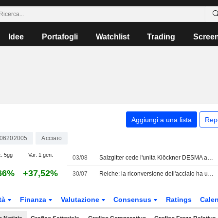
Idee
Portafogli
Watchlist
Trading
Scree
Aggiungi a una lista
Rep
06202005
Acciaio
z. 5gg
Var. 1 gen.
03/08
Salzgitter cede l'unità Klöckner DESMA a seguito di una revisione strategica
66%
+37,52%
30/07
Reiche: la riconversione dell'acciaio ha un impatto su molti settori
tà
Finanza
Valutazione
Consensus
Ratings
Calen