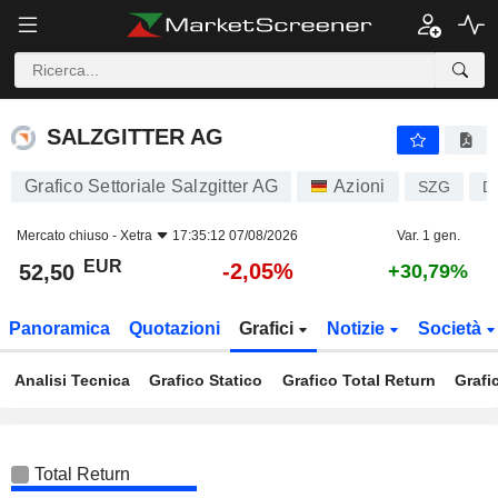
SALZGITTER AG
52,50
€
-2,05%
SALZGITTER AG
Grafico Settoriale Salzgitter AG
Azioni
SZG
D
Mercato chiuso -
Xetra
17:35:12 07/08/2026
Var. 1 gen.
EUR
-2,05%
52,50
+30,79%
Panoramica
Quotazioni
Grafici
Notizie
Società
Analisi Tecnica
Grafico Statico
Grafico Total Return
Grafi
Total Return