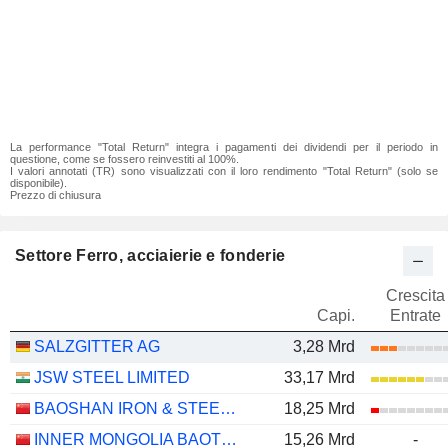
La performance "Total Return" integra i pagamenti dei dividendi per il periodo in
questione, come se fossero reinvestiti al 100%.
I valori annotati (TR) sono visualizzati con il loro rendimento "Total Return" (solo se
disponibile).
Prezzo di chiusura
Settore Ferro, acciaierie e fonderie
Crescita
Capi.
Entrate
SALZGITTER AG
3,28 Mrd
JSW STEEL LIMITED
33,17 Mrd
BAOSHAN IRON & STEEL CO., LTD.
18,25 Mrd
INNER MONGOLIA BAOTOU STEEL UNION CO., LTD.
15,26 Mrd
-