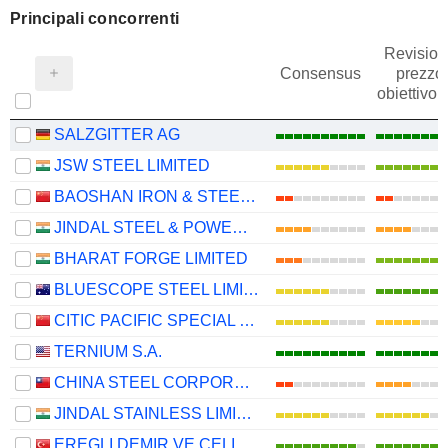
Principali concorrenti
Revision
Consensus
prezzo
obiettivo
SALZGITTER AG
JSW STEEL LIMITED
BAOSHAN IRON & STEEL CO., LTD.
JINDAL STEEL & POWER LIMITED
BHARAT FORGE LIMITED
BLUESCOPE STEEL LIMITED
CITIC PACIFIC SPECIAL STEEL GROUP CO., LTD
TERNIUM S.A.
CHINA STEEL CORPORATION
JINDAL STAINLESS LIMITED
EREGLI DEMIR VE ÇELIK FABRIKALARI T.A.S.