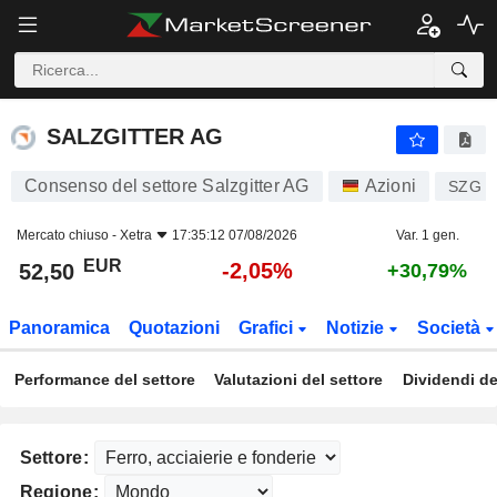
SALZGITTER AG
52,50
€
-2,05%
SALZGITTER AG
Consenso del settore Salzgitter AG
Azioni
SZG
Mercato chiuso -
Xetra
17:35:12 07/08/2026
Var. 1 gen.
EUR
-2,05%
52,50
+30,79%
Panoramica
Quotazioni
Grafici
Notizie
Società
Performance del settore
Valutazioni del settore
Dividendi de
Settore:
Regione: