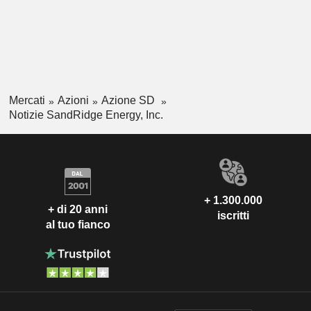
Mercati
Azioni
Azione SD
Notizie SandRidge Energy, Inc.
+ 1.300.000
+ di 20 anni
iscritti
al tuo fianco