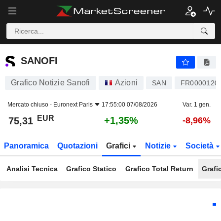
SANOFI
75,31
€
+1,35%
SANOFI
Grafico Notizie Sanofi
Azioni
SAN
FR0000120
Mercato chiuso -
Euronext Paris
17:55:00 07/08/2026
Var. 1 gen.
EUR
+1,35%
75,31
-8,96%
Panoramica
Quotazioni
Grafici
Notizie
Società
Analisi Tecnica
Grafico Statico
Grafico Total Return
Grafi