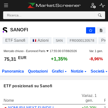
SANOFI
75,31
€
+1,35%
SANOFI
ETF Sanofi
Azioni
Pro
SAN
FR0000120578
Mercato chiuso -
Euronext Paris
17:55:00 07/08/2026
Var. 1 gen.
EUR
+1,35%
75,31
-8,96%
Panoramica
Quotazioni
Grafici
Notizie
Società
ETF posizionati su Sanofi
Variaz. 1
Nome
gen.
P
NOMURA NEXT FUNDS INTERNATIONAL EQUITY MSCI-KOKUSAI (YEN-HEDGED) ETF - JPY
+10,20%