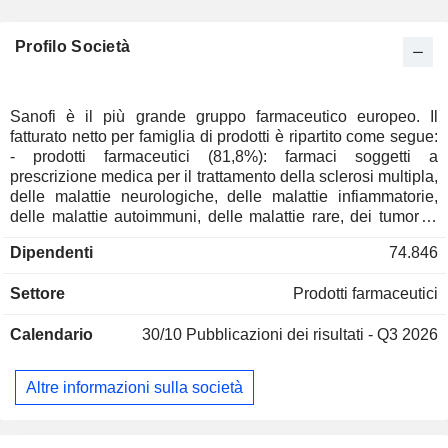
Profilo Società
Sanofi è il più grande gruppo farmaceutico europeo. Il
fatturato netto per famiglia di prodotti è ripartito come segue:
- prodotti farmaceutici (81,8%): farmaci soggetti a
prescrizione medica per il trattamento della sclerosi multipla,
delle malattie neurologiche, delle malattie infiammatorie,
delle malattie autoimmuni, delle malattie rare, dei tumori e
delle malattie ematologiche rare; - vaccini umani (18,2%):
Dipendenti
74.846
vaccini pediatrici, vaccini contro l'influenza, la meningite e la
poliomielite, vaccini di richiamo e vaccini per viaggiatori e
Settore
Prodotti farmaceutici
aree endemiche. Alla fine del 2025, il gruppo contava 37 siti
produttivi in tutto il mondo. Il fatturato netto è distribuito
Calendario
30/10
Pubblicazioni dei risultati - Q3 2026
geograficamente come segue: Francia (3,9%), Europa
(17,1%), Stati Uniti (50,8%), Cina (6%) e altri (22,2%).
Altre informazioni sulla società