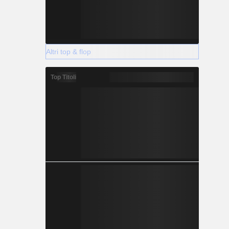
Altri top & flop
Top Titoli