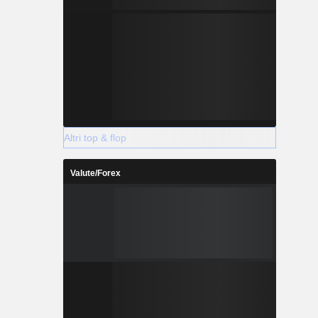
Altri top & flop
Valute/Forex