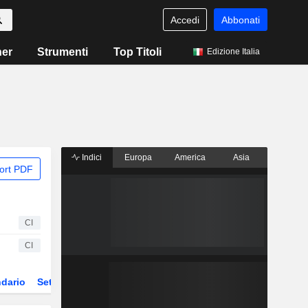
Accedi
Abbonati
ner
Strumenti
Top Titoli
Edizione Italia
Indici
Europa
America
Asia
ort PDF
CI
CI
dario
Settore