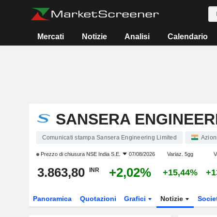
Mercati
Notizie
Analisi
Calendario
SANSERA ENGINEERI
Comunicati stampa Sansera Engineering Limited
Azion
Prezzo di chiusura
NSE India S.E.
07/08/2026
Variaz. 5gg
V
3.863,80
+2,02%
INR
+15,44%
+1
Panoramica
Quotazioni
Grafici
Notizie
Socie