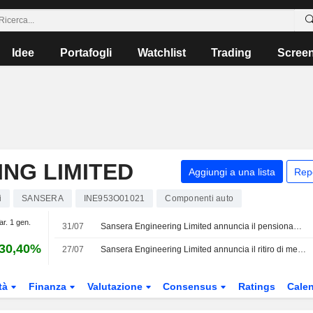
Idee
Portafogli
Watchlist
Trading
Scree
NG LIMITED
Aggiungi a una lista
Rep
i
SANSERA
INE953O01021
Componenti auto
ar. 1 gen.
31/07
Sansera Engineering Limited annuncia il pensionamento di Puttaiah Ramanagaram Suresh, Chief Risk Officer e Responsabile della formazione aziendale e dei sistemi di qualità, a decorrere dal 31 luglio 2026
30,40%
27/07
Sansera Engineering Limited annuncia il ritiro di membri del Consiglio di Amministrazione e dei comitati con effetto dal 28 luglio 2026
tà
Finanza
Valutazione
Consensus
Ratings
Calen