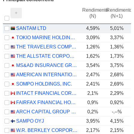
Rendimento
Rendimento
P
(N)
(N+1)
SANTAM LTD
4,59%
5,01%
TOKIO MARINE HOLDINGS, INC.
3,09%
3,37%
THE TRAVELERS COMPANIES, INC.
1,26%
1,36%
THE ALLSTATE CORPORATION
1,62%
1,73%
MS&AD INSURANCE GROUP HOLDINGS, INC.
3,54%
3,75%
AMERICAN INTERNATIONAL GROUP, INC.
2,47%
2,68%
SOMPO HOLDINGS, INC.
2,41%
2,69%
INTACT FINANCIAL CORPORATION
2,1%
2,29%
FAIRFAX FINANCIAL HOLDINGS LIMITED
0,9%
0,92%
ARCH CAPITAL GROUP LTD.
0,2%
-.--%
SAMPO OYJ
3,95%
4,15%
W.R. BERKLEY CORPORATION
2,17%
2,15%