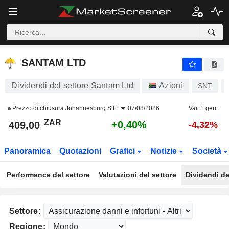
SANTAM LTD
409,00
R
+0,40%
SANTAM LTD
Dividendi del settore Santam Ltd
Azioni
SNT
Prezzo di chiusura
Johannesburg S.E.
07/08/2026
Var. 1 gen.
ZAR
+0,40%
409,00
-4,32%
Panoramica
Quotazioni
Grafici
Notizie
Società
Performance del settore
Valutazioni del settore
Dividendi de
Settore:
Regione: