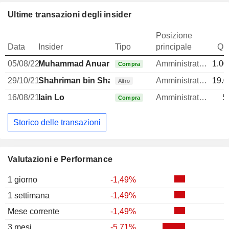
Ultime transazioni degli insider
Posizione
Data
Insider
Tipo
principale
Qua
05/08/22
Muhammad Anuar bin Taib
Amministratore delegato
1.00
Compra
29/10/21
Shahriman bin Shamsuddin
Amministratore
19.0
Altro
16/08/21
Iain Lo
Amministratore
5
Compra
Storico delle transazioni
Valutazioni e Performance
1 giorno
-1,49%
1 settimana
-1,49%
Mese corrente
-1,49%
3 mesi
-5,71%