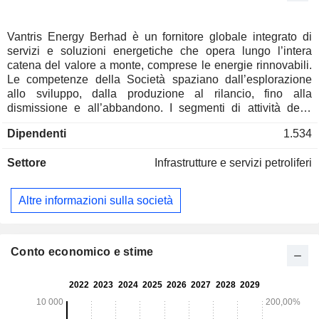
Vantris Energy Berhad è un fornitore globale integrato di
servizi e soluzioni energetiche che opera lungo l’intera
catena del valore a monte, comprese le energie rinnovabili.
Le competenze della Società spaziano dall’esplorazione
allo sviluppo, dalla produzione al rilancio, fino alla
dismissione e all’abbandono. I segmenti di attività della
Società comprendono Ingegneria e Costruzioni (E&C);
Dipendenti
1.534
Operazioni e Manutenzione (O&M); Perforazione;
Esplorazione e Produzione (E&P) e Corporate. Il settore
Settore
Infrastrutture e servizi petroliferi
E&C fornisce soluzioni end-to-end e chiavi in mano di
ingegneria, approvvigionamento, costruzione, installazione
e messa in servizio (EPCIC) per l’industria energetica. Il
Altre informazioni sulla società
settore O&M comprende vari servizi, quali servizi
sottomarini, servizi di immersione, costruzioni sottomarine e
soluzioni tecnologiche. Il settore Perforazione offre impianti
di perforazione Tender-Assist Drilling (TAD) in grado di
Conto economico e stime
fornire servizi di perforazione di sviluppo, completamento di
pozzi, interventi di manutenzione e operazioni di tappatura e
abbandono in acque marine. Offre inoltre servizi geotecnici
e servizi correlati.