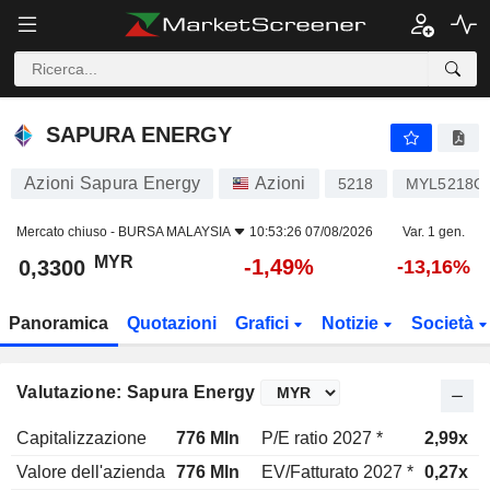
SAPURA ENERGY
0,3300
RM
-1,49%
SAPURA ENERGY
Azioni Sapura Energy
Azioni
5218
MYL5218O
Mercato chiuso -
BURSA MALAYSIA
10:53:26 07/08/2026
Var. 1 gen.
MYR
-1,49%
0,3300
-13,16%
Panoramica
Quotazioni
Grafici
Notizie
Società
Valutazione: Sapura Energy
Capitalizzazione
776 Mln
P/E ratio 2027 *
2,99x
Valore dell'azienda
776 Mln
EV/Fatturato 2027 *
0,27x