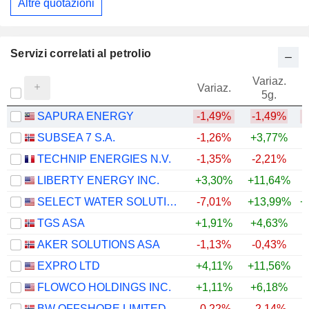
Altre quotazioni
Servizi correlati al petrolio
Variaz.
V
Variaz.
5g.
SAPURA ENERGY
-1,49%
-1,49%
SUBSEA 7 S.A.
-1,26%
+3,77%
+
TECHNIP ENERGIES N.V.
-1,35%
-2,21%
LIBERTY ENERGY INC.
+3,30%
+11,64%
+
SELECT WATER SOLUTIONS, INC.
-7,01%
+13,99%
+
TGS ASA
+1,91%
+4,63%
+
AKER SOLUTIONS ASA
-1,13%
-0,43%
+
EXPRO LTD
+4,11%
+11,56%
+
FLOWCO HOLDINGS INC.
+1,11%
+6,18%
+
BW OFFSHORE LIMITED
-0,22%
-2,14%
+