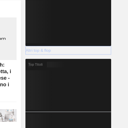
Altri top & flop
h:
Top Titoli
ta, i
ese -
no i