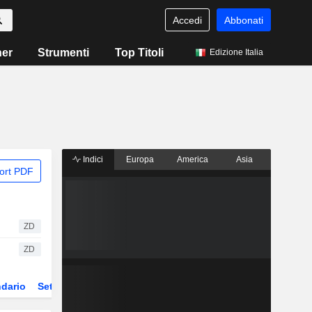
Accedi
Abbonati
ner
Strumenti
Top Titoli
Edizione Italia
Indici
Europa
America
Asia
ort PDF
ZD
ZD
dario
Settore
Derivati
ETF