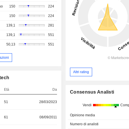
so
150
224
150
224
139,1
281
139,1
551
50,13
551
azioni
Altri rating
otech
Età
Da
Consensus Analisti
51
28/03/2023
Vendi
Comp
Opinione media
61
08/09/2011
S
Numero di analisti