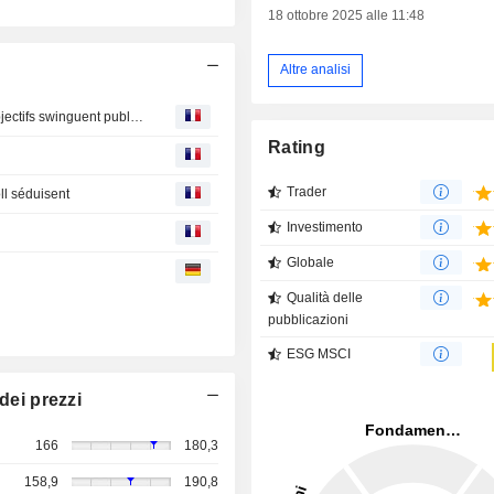
18 ottobre 2025 alle 11:48
Altre analisi
Avis d'analystes du jour : Michelin, LVMH, Rexel… les objectifs swinguent publications de résultats
Rating
Trader
oll séduisent
Investimento
Globale
Qualità delle
pubblicazioni
ESG MSCI
dei prezzi
166
180,3
158,9
190,8