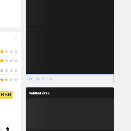
Altri top & flop
Valute/Forex
BBB