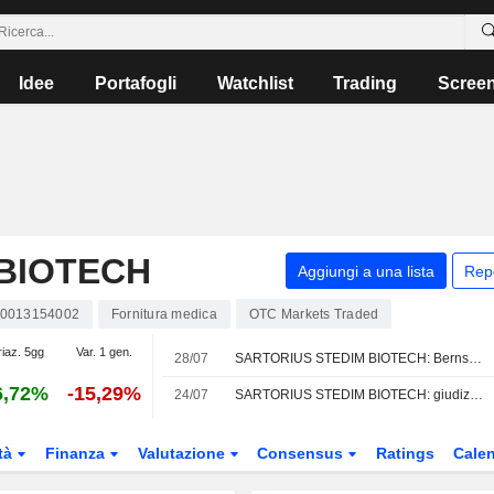
Idee
Portafogli
Watchlist
Trading
Scree
BIOTECH
Aggiungi a una lista
Rep
0013154002
Fornitura medica
OTC Markets Traded
riaz. 5gg
Var. 1 gen.
28/07
SARTORIUS STEDIM BIOTECH: Bernstein ancora positivo
6,72%
-15,29%
24/07
SARTORIUS STEDIM BIOTECH: giudizio positivo da JP Morgan
tà
Finanza
Valutazione
Consensus
Ratings
Calen