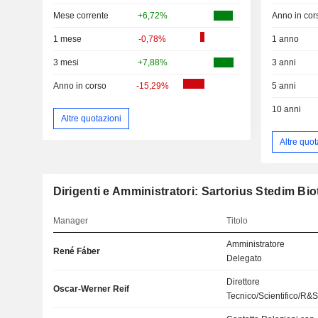
Mese corrente
+6,72%
Anno in cor
1 mese
-0,78%
1 anno
3 mesi
+7,88%
3 anni
Anno in corso
-15,29%
5 anni
10 anni
Altre quotazioni
Altre quot
Dirigenti e Amministratori: Sartorius Stedim Bi
Manager
Titolo
Amministratore
René Fáber
Delegato
Direttore
Oscar-Werner Reif
Tecnico/Scientifico/R&