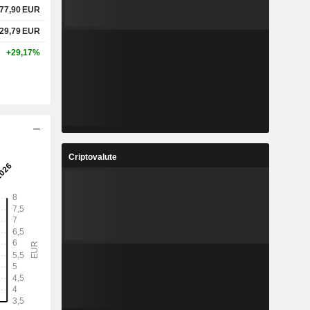
77,90
EUR
29,79
EUR
+29,17%
Criptovalute