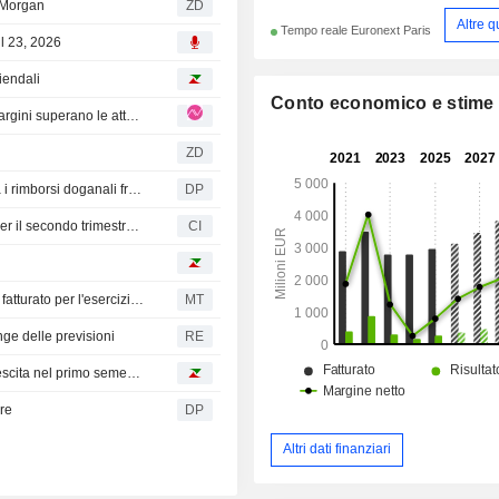
 Morgan
ZD
Altre q
Tempo reale Euronext Paris
ul 23, 2026
iendali
Conto economico e stime
Sartorius Stedim Biotech: l'equipment inverte la rotta, i margini superano le attese - ma le previsioni offuscano i risultati
ZD
Sartorius: il fornitore di servizi di laboratorio accelera, ma i rimborsi doganali frenano la corsa
DP
Sartorius Stedim Biotech S.A. riporta i risultati degli utili per il secondo trimestre e per il semestre conclusosi il 30 giugno 2026
CI
Sartorius Stedim Biotech conferma i target di crescita del fatturato per l'esercizio 2026
MT
ange delle previsioni
RE
Sartorius Stedim Biotech registra ricavi e redditività in crescita nel primo semestre
re
DP
Altri dati finanziari