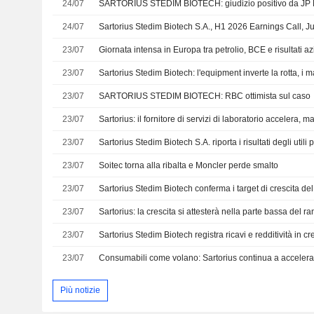
24/07
SARTORIUS STEDIM BIOTECH: giudizio positivo da JP
24/07
Sartorius Stedim Biotech S.A., H1 2026 Earnings Call, J
23/07
Giornata intensa in Europa tra petrolio, BCE e risultati az
23/07
23/07
SARTORIUS STEDIM BIOTECH: RBC ottimista sul caso
23/07
23/07
23/07
Soitec torna alla ribalta e Moncler perde smalto
23/07
23/07
Sartorius: la crescita si attesterà nella parte bassa del r
23/07
23/07
Consumabili come volano: Sartorius continua a accelera
Più notizie