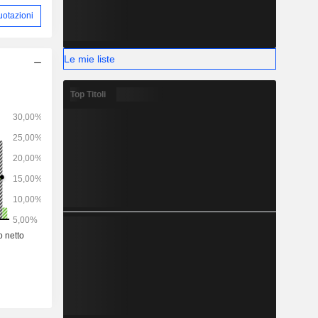
uotazioni
Le mie liste
Top Titoli