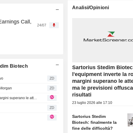
Analisi/Opinioni
arnings Call,
24/07
tedim Biotech
Sartorius Stedim Biotec
l'equipment inverte la rot
vo
ZD
margini superano le att
ma le previsioni offusca
 Morgan
ZD
risultati
Sartorius Stedim Biotech: l'equipment inverte la rotta, i margini superano le attese - ma le previsioni offuscano i risultati
23 luglio 2026 alle 17:10
ZD
Sartorius Stedim
Biotech: finalmente la
fine delle difficoltà?