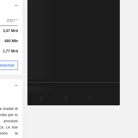
2027 *
3,47 Mrd
480 Mln
1,77 Mrd
 finanziari
e leader di
rdia per lo
i processi
ica. Le sue
prono la