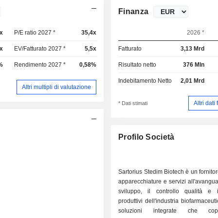
Finanza
x
P/E ratio 2027 *
35,4x
2026 *
x
EV/Fatturato 2027 *
5,5x
Fatturato
3,13 Mrd
%
Rendimento 2027 *
0,58%
Risultato netto
376 Mln
Indebitamento Netto
2,01 Mrd
Altri multipli di valutazione
Altri dati
* Dati stimati
Profilo Società
Sartorius Stedim Biotech è un fornitor
apparecchiature e servizi all'avangua
sviluppo, il controllo qualità e 
produttivi dell'industria biofarmaceut
soluzioni integrate che co