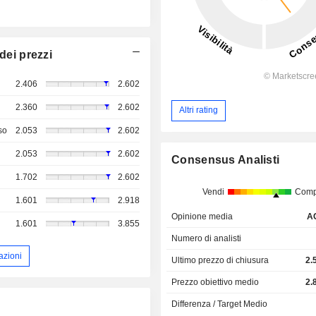
dei prezzi
2.406
2.602
2.360
2.602
Altri rating
so
2.053
2.602
2.053
2.602
Consensus Analisti
1.702
2.602
Vendi
Comp
1.601
2.918
Opinione media
A
1.601
3.855
Numero di analisti
azioni
Ultimo prezzo di chiusura
2.
Prezzo obiettivo medio
2.
Differenza / Target Medio