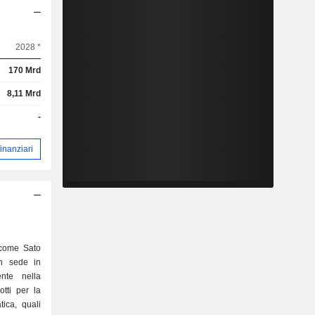
2028 *
170 Mrd
8,11 Mrd
-
 finanziari
 come Sato
n sede in
nte nella
tti per la
tica, quali