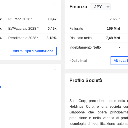
Finanza
x
P/E ratio 2028 *
10,4x
2027 *
x
EV/Fatturato 2028 *
0,49x
Fatturato
169 Mrd
%
Rendimento 2028 *
3,18%
Risultato netto
7,48 Mrd
Indebitamento Netto
-
Altri multipli di valutazione
Altri dati
* Dati stimati
Profilo Società
Sato Corp, precedentemente nota
Holdings Corp, è una società co
Giappone che opera principalme
produzione e nella vendita di prodo
tecnologia di identificazione automa