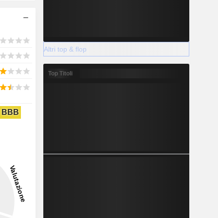
Altri top & flop
Top Titoli
BBB