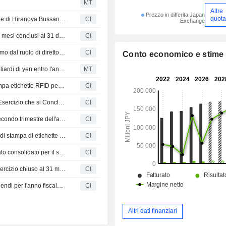
MT
Altre
Prezzo in differita Japan
quota
Sato Corporation (TSE:6287) ha completato l'acquisizione di Hiranoya Bussan Co.,Ltd.
CI
Exchange
Sato Corporation comunica i risultati finanziari per i nove mesi conclusi al 31 dicembre 2025
CI
Sato Corporation annuncia le dimissioni di Hiroshi Nagumo dal ruolo di direttore esterno, efficaci dal 31 marzo 2026
CI
Conto economico e stime
Sato Holdings punta a raggiungere un fatturato di 186 miliardi di yen entro l'anno fiscale 2028
MT
SATO Vietnam Solutions implementa la soluzione di stampa etichette RFID per Hayabusa Vietnam presso lo stabilimento locale
CI
Sato Corporation Rivede le Previsioni Consolidate per l'Esercizio che si Concluderà il 31 Marzo 2026
CI
Sato Corporation annuncia dividendo in contanti per il secondo trimestre dell'anno fiscale che si conclude il 31 marzo 2026
CI
Loftware e SATO Corporation presentano una soluzione di stampa di etichette connessa al cloud per l'efficienza e l'agilità della catena di fornitura
CI
Sato Holdings Corporation fornisce le previsioni di risultato consolidato per il semestre e l'intero esercizio che si chiuderà il 31 marzo 2026.
CI
Sato Holdings Corporation annuncia il dividendo per l'esercizio chiuso al 31 marzo 2025, pagabile il 26 giugno 2025, e fornisce le previsioni sui dividendi per il secondo trimestre dell'esercizio chiuso al 31 marzo 2026.
CI
Sato Holdings Corporation fornisce le previsioni sui dividendi per l'anno fiscale che terminerà il 31 marzo 2026
CI
Altri dati finanziari