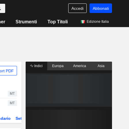
Accedi
Abbonati
ner
Strumenti
Top Titoli
Edizione Italia
Indici
Europa
America
Asia
ort PDF
MT
MT
dario
Settore
Derivati
ETF