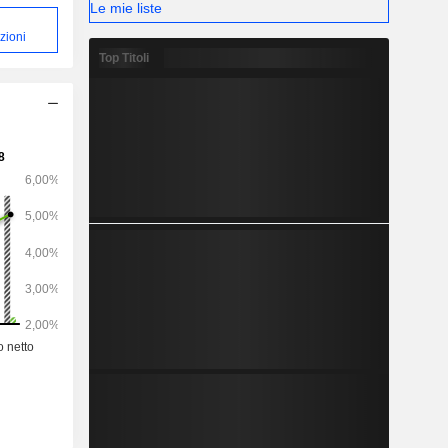
Le mie liste
zioni
Top Titoli