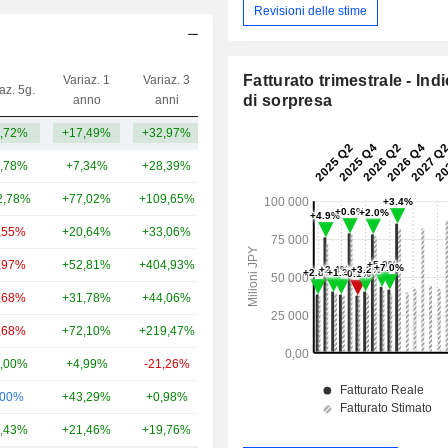
Revisioni delle stime
Fatturato trimestrale - Ind
Variaz. 1
Variaz. 3
az. 5g.
Capi.($)
di sorpresa
anno
anni
,72%
+17,49%
+32,97%
531 Mln
,78%
+7,34%
+28,39%
24,27 Mrd
2,78%
+77,02%
+109,65%
6,51 Mrd
,55%
+20,64%
+33,06%
5,6 Mrd
,97%
+52,81%
+404,93%
2,46 Mrd
,68%
+31,78%
+44,06%
1,95 Mrd
,68%
+72,10%
+219,47%
1,57 Mrd
,00%
+4,99%
-21,26%
1,08 Mrd
,00%
+43,29%
+0,98%
343 Mln
,43%
+21,46%
+19,76%
197 Mln