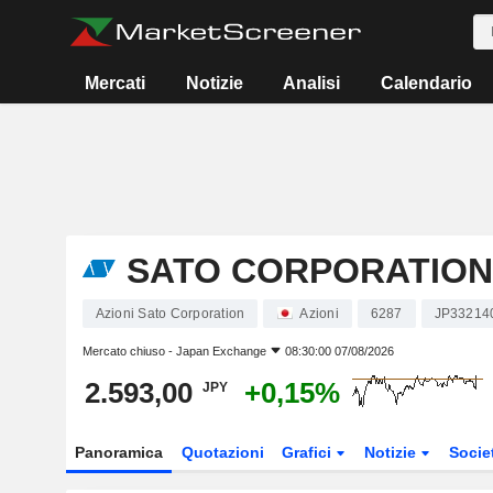
Mercati
Notizie
Analisi
Calendario
SATO CORPORATION
Azioni Sato Corporation
Azioni
6287
JP33214
Mercato chiuso -
Japan Exchange
08:30:00 07/08/2026
2.593,00
+0,15%
JPY
Panoramica
Quotazioni
Grafici
Notizie
Socie