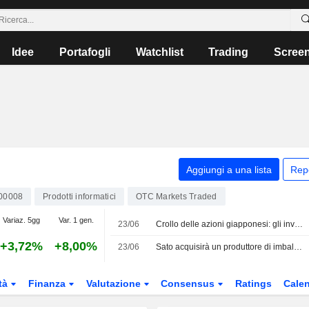
Idee
Portafogli
Watchlist
Trading
Scree
Aggiungi a una lista
Rep
00008
Prodotti informatici
OTC Markets Traded
Variaz. 5gg
Var. 1 gen.
23/06
Crollo delle azioni giapponesi: gli investitori temono nuovi rialzi dei tassi dalla Federal Reserve
+3,72%
+8,00%
23/06
Sato acquisirà un produttore di imballaggi flessibili
tà
Finanza
Valutazione
Consensus
Ratings
Calen