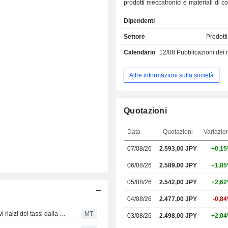
prodotti meccatronici e materiali di 
Società opera in tre segmenti. I
Dipendenti
Soluzioni di identificazione aut
Giappone si occupa principalme
Settore
Prodotti
pianificazione delle strategie di g
Calendario
12/08
Pubblicazioni dei risulta
gruppo, della gestione, del prestito di
produzione e della vendita di
meccatronici e di forniture, no
Altre informazioni sulla società
produzione e della vendita di prodotti
in gomma, resine sintetiche e tag e
per dispositivi di identific
Quotazioni
radiofrequenza (RFID). Il segmento S
identificazione automatica all'ester
Data
Quotazioni
Variazio
principalmente della produzione e de
di prodotti meccatronici e di fornit
07/08/26
2.593,00 JPY
+0,1
della produzione e della vendit
etichette RFID all'estero. Si occupa
06/08/26
2.589,00 JPY
+1,8
lavori di costruzione e di ingegneria ci
05/08/26
2.542,00 JPY
+2,6
04/08/26
2.477,00 JPY
-0,8
Crollo delle azioni giapponesi: gli investitori temono nuovi rialzi dei tassi dalla Federal Reserve
MT
03/08/26
2.498,00 JPY
+2,0