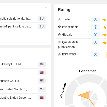
Rating
Sato : CYBRA avvia l’integrazione delle stampanti SATO nella soluzione Manhattan Associates WMOS
BU
Trader
SATO : Global Solutions : lancia la rivoluzionaria soluzione IoT per il settore della vendita al dettaglio basata sulla Intel® IoT Platform
BU
Investimento
Globale
Qualità delle
pubblicazioni
ESG MSCI
 Hikes by US Fed
Bussan Co.,Ltd.
Sato Corporation Reports Earnings Results for the Full Year Ended March 31, 2026
Sato Corporation Reports Earnings Results for the Nine Months Ended December 31, 2025