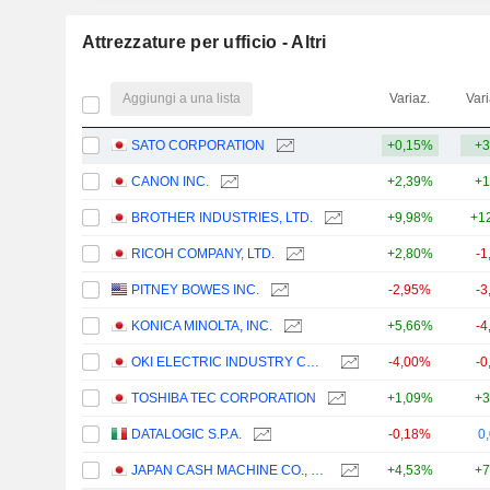
Attrezzature per ufficio - Altri
Aggiungi a una lista
Variaz.
Vari
SATO CORPORATION
+0,15%
+3
CANON INC.
+2,39%
+1
BROTHER INDUSTRIES, LTD.
+9,98%
+1
RICOH COMPANY, LTD.
+2,80%
-1
PITNEY BOWES INC.
-2,95%
-3
KONICA MINOLTA, INC.
+5,66%
-4
OKI ELECTRIC INDUSTRY CO., LTD.
-4,00%
-0
TOSHIBA TEC CORPORATION
+1,09%
+3
DATALOGIC S.P.A.
-0,18%
0
JAPAN CASH MACHINE CO., LTD.
+4,53%
+7