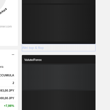
Altri top & flop
Valute/Forex
ra
CCUMULA
2
593,00
JPY
800,00
JPY
+7,98%