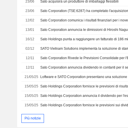
23/06
Sato acquisirà un produttore di imballaggi flessibili
23/06
12/02
13/01
16/12
02/12
12/11
12/11
21/05/25
15/05/25
15/05/25
15/05/25
Più notizie