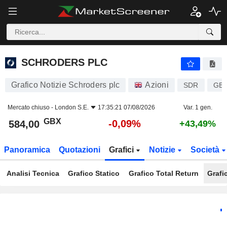
SCHRODERS PLC
584,00
p
-0,09%
SCHRODERS PLC
Grafico Notizie Schroders plc
Azioni
SDR
GB0
Mercato chiuso -
London S.E.
17:35:21 07/08/2026
Var. 1 gen.
GBX
-0,09%
584,00
+43,49%
Panoramica
Quotazioni
Grafici
Notizie
Società
Analisi Tecnica
Grafico Statico
Grafico Total Return
Grafi