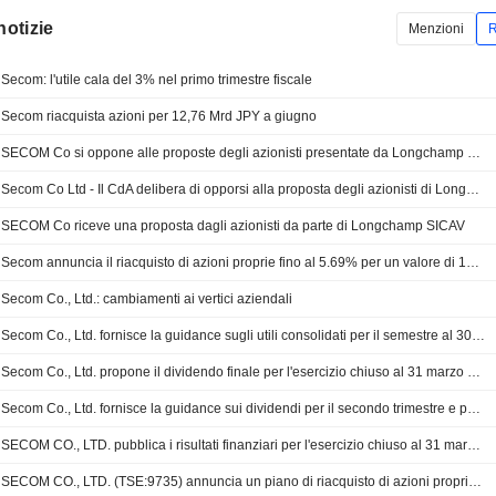
notizie
Menzioni
R
Secom: l'utile cala del 3% nel primo trimestre fiscale
Secom riacquista azioni per 12,76 Mrd JPY a giugno
SECOM Co si oppone alle proposte degli azionisti presentate da Longchamp SICAV
Secom Co Ltd - Il CdA delibera di opporsi alla proposta degli azionisti di Longchamp SICAV (rappresentata da Dalton Investments)
SECOM Co riceve una proposta dagli azionisti da parte di Longchamp SICAV
Secom annuncia il riacquisto di azioni proprie fino al 5.69% per un valore di 100 miliardi di yen
Secom Co., Ltd.: cambiamenti ai vertici aziendali
Secom Co., Ltd. fornisce la guidance sugli utili consolidati per il semestre al 30 settembre 2026 e per l'intero esercizio fiscale al 31 marzo 2027
Secom Co., Ltd. propone il dividendo finale per l'esercizio chiuso al 31 marzo 2026, in pagamento il 29 giugno 2026
Secom Co., Ltd. fornisce la guidance sui dividendi per il secondo trimestre e per l'esercizio fiscale che si concluderà il 31 marzo 2027
SECOM CO., LTD. pubblica i risultati finanziari per l'esercizio chiuso al 31 marzo 2026
SECOM CO., LTD. (TSE:9735) annuncia un piano di riacquisto di azioni proprie per 23.000.000 di titoli, pari al 5,69% del capitale, per un valore di 100.000 milioni di yen.