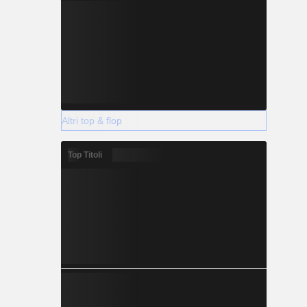
Altri top & flop
Top Titoli