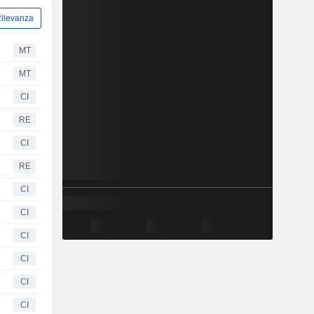
ilevanza
MT
MT
CI
RE
CI
RE
CI
CI
CI
CI
CI
CI