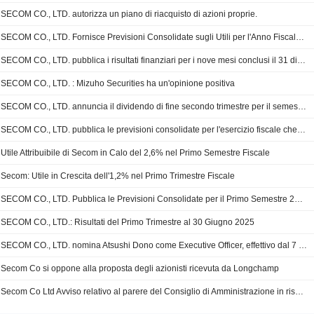
SECOM CO., LTD. autorizza un piano di riacquisto di azioni proprie.
SECOM CO., LTD. Fornisce Previsioni Consolidate sugli Utili per l'Anno Fiscale che si Conclude il 31 Marzo 2026
SECOM CO., LTD. pubblica i risultati finanziari per i nove mesi conclusi il 31 dicembre 2025
SECOM CO., LTD. : Mizuho Securities ha un'opinione positiva
SECOM CO., LTD. annuncia il dividendo di fine secondo trimestre per il semestre chiuso al 30 settembre 2025, pagabile l'8 dicembre 2025
SECOM CO., LTD. pubblica le previsioni consolidate per l'esercizio fiscale che terminerà il 31 marzo 2026
Utile Attribuibile di Secom in Calo del 2,6% nel Primo Semestre Fiscale
Secom: Utile in Crescita dell'1,2% nel Primo Trimestre Fiscale
SECOM CO., LTD. Pubblica le Previsioni Consolidate per il Primo Semestre 2025 e per l'Intero Esercizio 2025/2026
SECOM CO., LTD.: Risultati del Primo Trimestre al 30 Giugno 2025
SECOM CO., LTD. nomina Atsushi Dono come Executive Officer, effettivo dal 7 luglio 2025
Secom Co si oppone alla proposta degli azionisti ricevuta da Longchamp
Secom Co Ltd Avviso relativo al parere del Consiglio di Amministrazione in risposta alla proposta degli azionisti