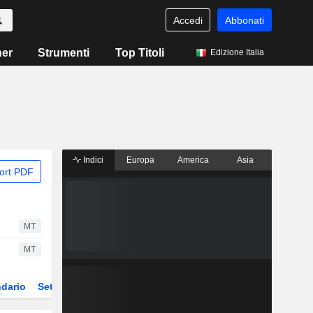
Accedi
Abbonati
ner
Strumenti
Top Titoli
Edizione Italia
Indici
Europa
America
Asia
ort PDF
MT
MT
dario
Settore
Derivati
ETF