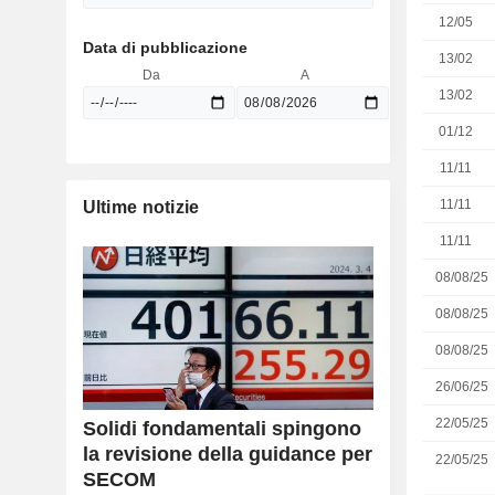
12/05
Data di pubblicazione
13/02
Da
A
13/02
01/12
11/11
11/11
Ultime notizie
11/11
08/08/25
08/08/25
08/08/25
26/06/25
22/05/25
Solidi fondamentali spingono
la revisione della guidance per
22/05/25
SECOM