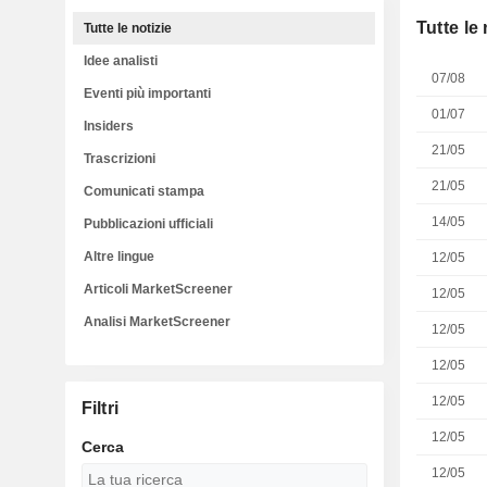
Tutte le 
Tutte le notizie
Idee analisti
07/08
Eventi più importanti
01/07
Insiders
21/05
Trascrizioni
21/05
Comunicati stampa
14/05
Pubblicazioni ufficiali
Altre lingue
12/05
Articoli MarketScreener
12/05
Analisi MarketScreener
12/05
12/05
12/05
Filtri
12/05
Cerca
12/05