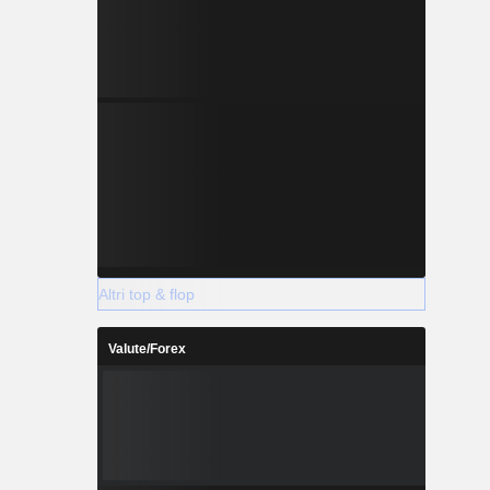
Altri top & flop
Valute/Forex