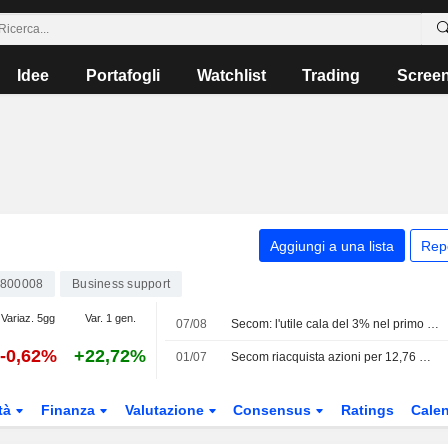
Idee
Portafogli
Watchlist
Trading
Scree
Aggiungi a una lista
Rep
800008
Business support
Variaz. 5gg
Var. 1 gen.
07/08
Secom: l'utile cala del 3% nel primo trimestre fiscale
-0,62%
+22,72%
01/07
Secom riacquista azioni per 12,76 Mrd JPY a giugno
tà
Finanza
Valutazione
Consensus
Ratings
Calen