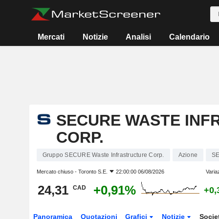
Mercati
Notizie
Analisi
Calendario
SECURE WASTE INF
CORP.
Gruppo SECURE Waste Infrastructure Corp.
Azione
S
Mercato chiuso -
Toronto S.E.
22:00:00 06/08/2026
Varia
24,31
+0,91%
CAD
+0,
Panoramica
Quotazioni
Grafici
Notizie
Socie