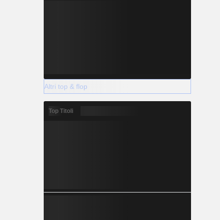
Altri top & flop
Top Titoli