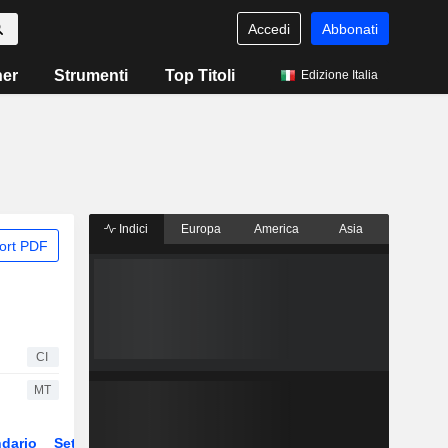
Accedi
Abbonati
ner
Strumenti
Top Titoli
Edizione Italia
Indici
Europa
America
Asia
ort PDF
CI
MT
dario
Settore
Derivati