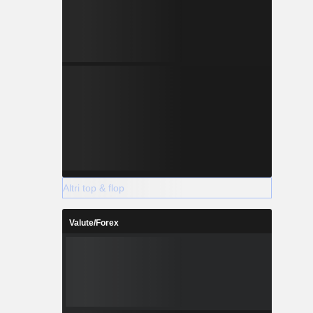
Altri top & flop
Valute/Forex