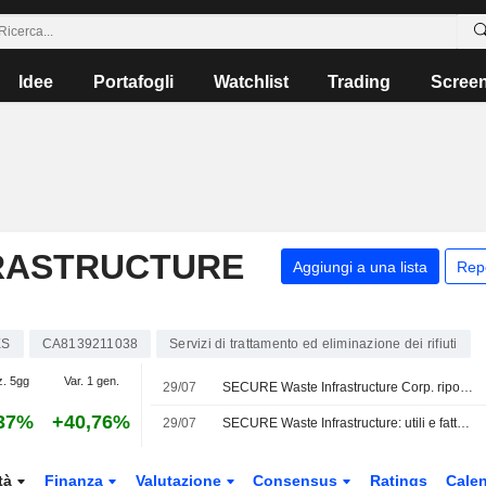
Idee
Portafogli
Watchlist
Trading
Scree
RASTRUCTURE
Aggiungi a una lista
Rep
ES
CA8139211038
Servizi di trattamento ed eliminazione dei rifiuti
z. 5gg
Var. 1 gen.
29/07
SECURE Waste Infrastructure Corp. riporta gli utili per il secondo trimestre e il semestre conclusosi il 30 giugno 2026
37%
+40,76%
29/07
SECURE Waste Infrastructure: utili e fatturato del secondo trimestre superano le stime; confermati i target EBITDA per il 2026
tà
Finanza
Valutazione
Consensus
Ratings
Calen