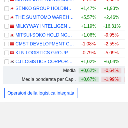
SENKO GROUP HOLDINGS CO., LTD.
+1,47%
+1,93%
+
THE SUMITOMO WAREHOUSE CO., LTD.
+5,57%
+2,46%
MILKYWAY INTELLIGENT SUPPLY CHAIN SERVICE GROUPCO., LTD.
+1,19%
+16,31%
MITSUI-SOKO HOLDINGS CO., LTD.
+1,06%
-9,95%
CMST DEVELOPMENT CO.,LTD.
-1,08%
-2,55%
KLN LOGISTICS GROUP LIMITED
-0,79%
-5,09%
CJ LOGISTICS CORPORATION
+1,02%
+6,04%
Media
+0,62%
-0,64%
Media ponderata per Capi.
+0,67%
-1,99%
Operatori della logistica integrata