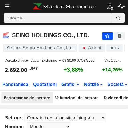
SEINO HOLDINGS CO., LTD.
2.692,00
¥
+3,88%
SEINO HOLDINGS CO., LTD.
Settore Seino Holdings Co., Ltd.
Azioni
9076
Mercato chiuso -
Japan Exchange
08:30:00 07/08/2026
Var. 1 gen.
JPY
+3,88%
2.692,00
+14,26%
Panoramica
Quotazioni
Grafici
Notizie
Società
Performance del settore
Valutazioni del settore
Dividendi de
Settore:
Regione: