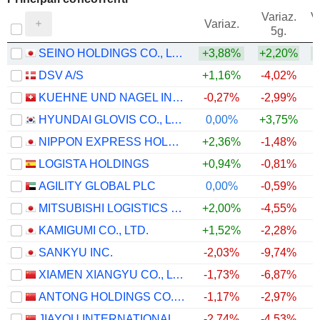
Variaz.
V
Variaz.
5g.
SEINO HOLDINGS CO., LTD.
+3,88%
+2,20%
DSV A/S
+1,16%
-4,02%
KUEHNE UND NAGEL INTERNATIONAL AG
-0,27%
-2,99%
HYUNDAI GLOVIS CO., LTD.
0,00%
+3,75%
NIPPON EXPRESS HOLDINGS, INC.
+2,36%
-1,48%
LOGISTA HOLDINGS
+0,94%
-0,81%
AGILITY GLOBAL PLC
0,00%
-0,59%
MITSUBISHI LOGISTICS CORPORATION
+2,00%
-4,55%
KAMIGUMI CO., LTD.
+1,52%
-2,28%
SANKYU INC.
-2,03%
-9,74%
XIAMEN XIANGYU CO., LTD.
-1,73%
-6,87%
ANTONG HOLDINGS CO., LTD.
-1,17%
-2,97%
JIAYOU INTERNATIONAL LOGISTICS CO.,LTD
-2,74%
-4,53%
+