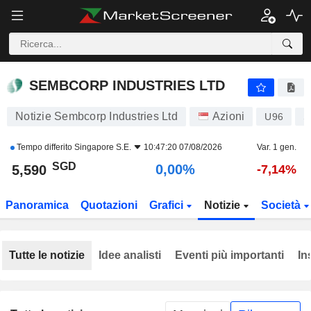
SEMBCORP INDUSTRIES LTD
5,590
$
0,00%
SEMBCORP INDUSTRIES LTD
Notizie Sembcorp Industries Ltd
Azioni
U96
S
Tempo differito
Singapore S.E.
10:47:20 07/08/2026
Var. 1 gen.
SGD
0,00%
5,590
-7,14%
Panoramica
Quotazioni
Grafici
Notizie
Società
Tutte le notizie
Idee analisti
Eventi più importanti
In