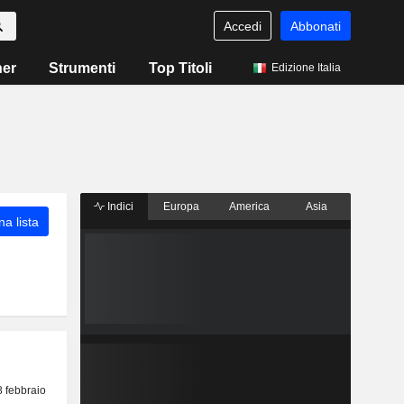
Accedi
Abbonati
ner
Strumenti
Top Titoli
Edizione Italia
Indici
Europa
America
Asia
a lista
8 febbraio