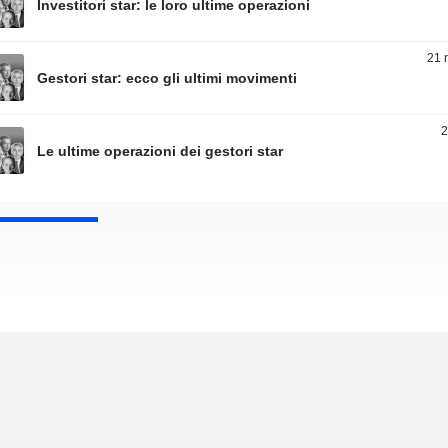
Investitori star: le loro ultime operazioni
21 
Gestori star: ecco gli ultimi movimenti
2
Le ultime operazioni dei gestori star