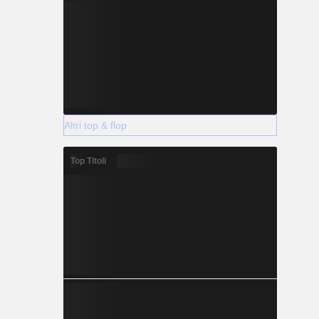
Altri top & flop
Top Titoli