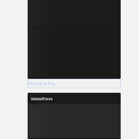
Altri top & flop
Valute/Forex