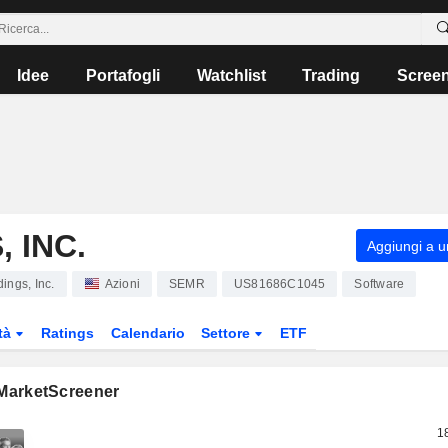
Idee
Portafogli
Watchlist
Trading
Scree
 INC.
Aggiungi a un
ings, Inc.
Azioni
SEMR
US81686C1045
Software
tà
Ratings
Calendario
Settore
ETF
 MarketScreener
1