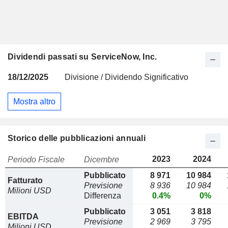
Dividendi passati su ServiceNow, Inc.
18/12/2025
Divisione / Dividendo Significativo
Mostra altro
Storico delle pubblicazioni annuali
2023
2024
Periodo Fiscale
Dicembre
Pubblicato
8 971
10 984
Fatturato
Previsione
8 936
10 984
Milioni USD
Differenza
0.4%
0%
Pubblicato
3 051
3 818
EBITDA
Previsione
2 969
3 795
Milioni USD