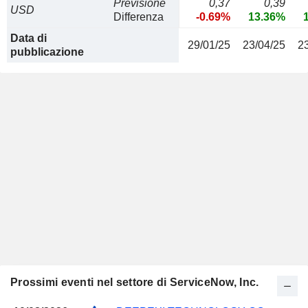
Previsione
0,37
0,39
USD
Differenza
-0.69%
13.36%
Data di
29/01/25
23/04/25
2
pubblicazione
Prossimi eventi nel settore di ServiceNow, Inc.