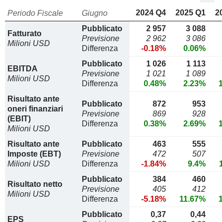
2024 Q4
2025 Q1
2
Periodo Fiscale
Giugno
Pubblicato
2 957
3 088
Fatturato
Previsione
2 962
3 086
Milioni USD
Differenza
-0.18%
0.06%
Pubblicato
1 026
1 113
EBITDA
Previsione
1 021
1 089
Milioni USD
Differenza
0.48%
2.23%
Risultato ante
Pubblicato
872
953
oneri finanziari
Previsione
869
928
(EBIT)
Differenza
0.38%
2.69%
Milioni USD
Risultato ante
Pubblicato
463
555
Imposte (EBT)
Previsione
472
507
Milioni USD
Differenza
-1.84%
9.4%
Pubblicato
384
460
Risultato netto
Previsione
405
412
Milioni USD
Differenza
-5.18%
11.67%
Pubblicato
0,37
0,44
EPS