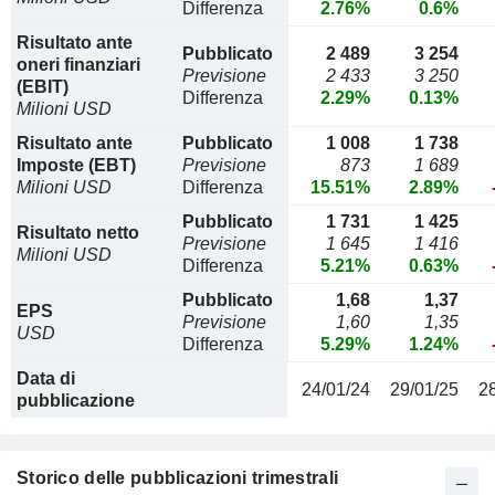
Differenza
2.76%
0.6%
Risultato ante
Pubblicato
2 489
3 254
oneri finanziari
Previsione
2 433
3 250
(EBIT)
Differenza
2.29%
0.13%
Milioni USD
Risultato ante
Pubblicato
1 008
1 738
Imposte (EBT)
Previsione
873
1 689
Milioni USD
Differenza
15.51%
2.89%
Pubblicato
1 731
1 425
Risultato netto
Previsione
1 645
1 416
Milioni USD
Differenza
5.21%
0.63%
Pubblicato
1,68
1,37
EPS
Previsione
1,60
1,35
USD
Differenza
5.29%
1.24%
Data di
24/01/24
29/01/25
2
pubblicazione
Storico delle pubblicazioni trimestrali