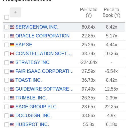
P/E ratio
Price to
(Y)
Book (Y)
SERVICENOW, INC.
80.84x
8.42x
ORACLE CORPORATION
22.85x
5.17x
SAP SE
25.26x
4.44x
CONSTELLATION SOFTWARE INC.
38.79x
10.26x
STRATEGY INC
-224.04x
-
FAIR ISAAC CORPORATION
27.59x
-5.54x
TOAST, INC.
36.73x
8.42x
GUIDEWIRE SOFTWARE, INC.
97.49x
12.55x
TRIMBLE, INC.
26.35x
2.39x
SAGE GROUP PLC
23.65x
22.25x
DOCUSIGN, INC.
33.86x
4.9x
HUBSPOT, INC.
55.8x
6.18x