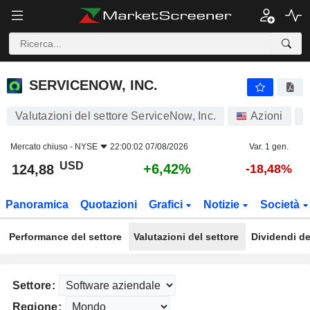
SERVICENOW, INC.
124,88
$
+6,42%
SERVICENOW, INC.
Valutazioni del settore ServiceNow, Inc.
Azioni
Mercato chiuso -
NYSE
22:00:02 07/08/2026
Var. 1 gen.
USD
+6,42%
124,88
-18,48%
Panoramica
Quotazioni
Grafici
Notizie
Società
Performance del settore
Valutazioni del settore
Dividendi de
Settore:
Regione: