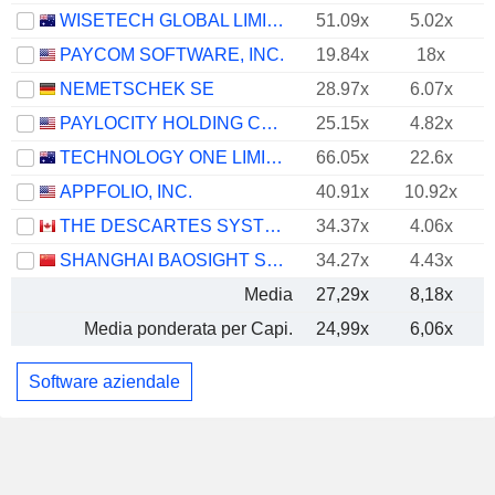
WISETECH GLOBAL LIMITED
51.09x
5.02x
PAYCOM SOFTWARE, INC.
19.84x
18x
NEMETSCHEK SE
28.97x
6.07x
PAYLOCITY HOLDING CORPORATION
25.15x
4.82x
TECHNOLOGY ONE LIMITED
66.05x
22.6x
APPFOLIO, INC.
40.91x
10.92x
THE DESCARTES SYSTEMS GROUP INC.
34.37x
4.06x
SHANGHAI BAOSIGHT SOFTWARE CO.,LTD.
34.27x
4.43x
Media
27,29x
8,18x
Media ponderata per Capi.
24,99x
6,06x
Software aziendale