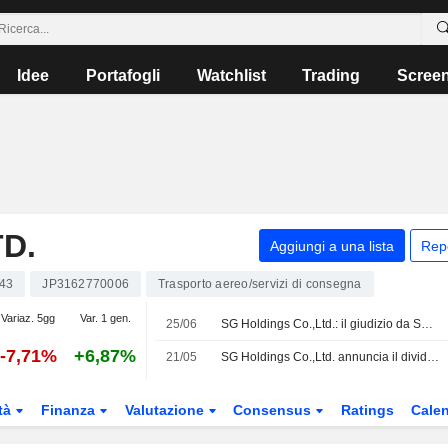
Idee
Portafogli
Watchlist
Trading
Scree
D.
Aggiungi a una lista
Rep
43
JP3162770006
Trasporto aereo/servizi di consegna
Variaz. 5gg
Var. 1 gen.
25/06
SG Holdings Co.,Ltd.: il giudizio da SBI Securities è ora al rialzo
-7,71%
+6,87%
21/05
SG Holdings Co.,Ltd. annuncia il dividendo di fine esercizio per l'anno fiscale terminante il 31 marzo 2026, in pagamento l'8 giugno 2026
tà
Finanza
Valutazione
Consensus
Ratings
Calen