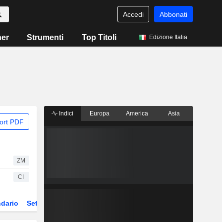
Accedi
Abbonati
ner
Strumenti
Top Titoli
Edizione Italia
Indici
Europa
America
Asia
ort PDF
ZM
CI
dario
Settore
Derivati
ETF