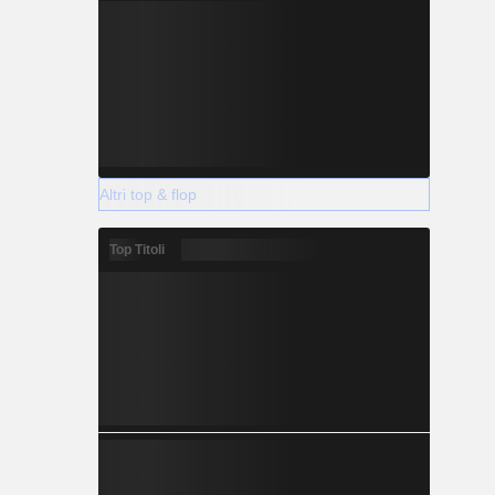
Altri top & flop
Top Titoli