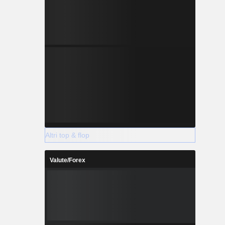
Altri top & flop
Valute/Forex