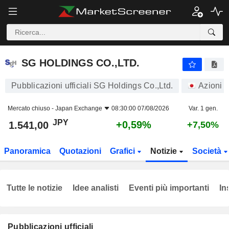
SG HOLDINGS CO.,LTD.
1.541,00
¥
+0,59%
SG HOLDINGS CO.,LTD.
Pubblicazioni ufficiali SG Holdings Co.,Ltd.
Azioni
Mercato chiuso -
Japan Exchange
08:30:00 07/08/2026
Var. 1 gen.
JPY
+0,59%
1.541,00
+7,50%
Panoramica
Quotazioni
Grafici
Notizie
Società
Tutte le notizie
Idee analisti
Eventi più importanti
In
Pubblicazioni ufficiali