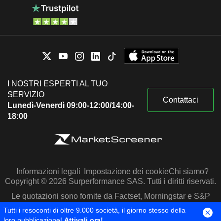
I NOSTRI ESPERTI AL TUO
SERVIZIO
Contattaci
Lunedì-Venerdì 09:00-12:00/14:00-
18:00
Informazioni legali
Impostazione dei cookie
Chi siamo?
Copyright © 2026 Surperformance SAS. Tutti i diritti riservati.
Le quotazioni sono fornite da Factset, Morningstar e S&P
Capital IQ
Tutti i resoconti di oltre 9.000 società, il giorno stesso della
loro pubblicazione!
Attivali ora!