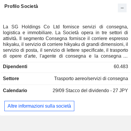
Profilo Società
La SG Holdings Co Ltd fornisce servizi di consegna,
logistica e immobiliare. La Società opera in tre settori di
attività. Il segmento Consegna fornisce il corriere espresso
hikyaku, il servizio di corriere hikyaku di grandi dimensioni, il
servizio di posta, il servizio di lettere specificate, il trasporto
di opere d'arte, l'agente di consegna e la consegna di
prodotti alimentari. Il segmento Logistica fornisce
Dipendenti
60.483
l'elaborazione della distribuzione, la costruzione del sistema
logistico, lo stoccaggio dell'inventario e la gestione delle
Settore
Trasporto aereo/servizi di consegna
consegne, il servizio di corriere internazionale e il trasporto
aereo e marittimo internazionale. Il segmento Immobiliare
Calendario
29/09
Stacco del dividendo - 27 JPY
fornisce leasing e gestione immobiliare, sviluppo
immobiliare, gestione patrimoniale. La Società è inoltre
impegnata nel settore delle agenzie di assicurazione danni
Altre informazioni sulla società
per il trasporto, nella vendita di carburante per autocarri,
nella manutenzione e nella vendita di veicoli per il trasporto,
nello sviluppo e nella gestione di sistemi logistici, nella
fornitura di servizi di consegna in contanti per i servizi di