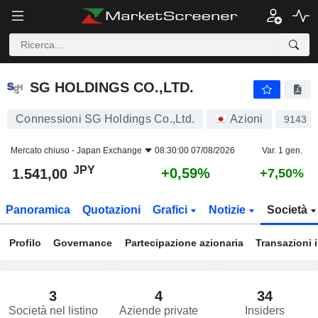
SG HOLDINGS CO.,LTD.
1.541,00
¥
+0,59%
SG HOLDINGS CO.,LTD.
Connessioni SG Holdings Co.,Ltd.
Azioni
9143
Mercato chiuso -
Japan Exchange
08:30:00 07/08/2026
Var. 1 gen.
JPY
+0,59%
1.541,00
+7,50%
Panoramica
Quotazioni
Grafici
Notizie
Società
Profilo
Governance
Partecipazione azionaria
Transazioni 
3
4
34
Società nel listino
Aziende private
Insiders