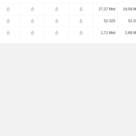
27,27 Mrd
19,58 M
52.325
52.2
1,71 Mrd
2,68 M