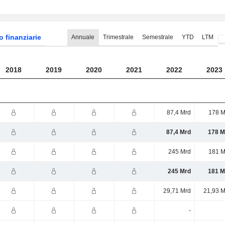
o finanziarie
Annuale
Trimestrale
Semestrale
YTD
LTM
2018
2019
2020
2021
2022
2023
87,4 Mrd
178 M
87,4 Mrd
178 M
245 Mrd
181 M
245 Mrd
181 M
29,71 Mrd
21,93 M
-