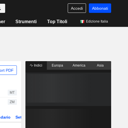
Accedi
Abbonati
ner
Strumenti
Top Titoli
Edizione Italia
Indici
Europa
America
Asia
ort PDF
MT
ZM
dario
Settore
Derivati
ETF