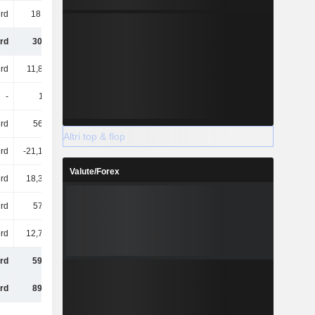
rd
18,3 Mrd
22,07 Mrd
32,06 Mrd
rd
307 Mrd
456 Mrd
680 Mrd
rd
11,88 Mrd
11,88 Mrd
11,88 Mrd
-
16 Mln
-
-
rd
568 Mrd
570 Mrd
567 Mrd
Altri top & flop
Mrd
-21,13 Mrd
-21,13 Mrd
-66,15 Mrd
Valute/Forex
rd
18,37 Mrd
19,13 Mrd
33,1 Mrd
rd
578 Mrd
580 Mrd
546 Mrd
rd
12,75 Mrd
4,44 Mrd
2,47 Mrd
rd
590 Mrd
585 Mrd
549 Mrd
rd
897 Mrd
1.041 Mrd
1.229 Mrd