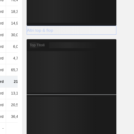
rd
78,44 Mrd
87,61 Mrd
101 Mrd
rd
18,32 Mrd
17,56 Mrd
20,27 Mrd
rd
14,92 Mrd
4,9 Mrd
205 Mrd
Altri top & flop
rd
30,08 Mrd
24,2 Mrd
19,14 Mrd
Top Titoli
rd
6,07 Mrd
7,79 Mrd
9,66 Mrd
rd
4,72 Mrd
18,23 Mrd
22,81 Mrd
rd
65,75 Mrd
62,3 Mrd
67,31 Mrd
rd
218 Mrd
223 Mrd
445 Mrd
rd
13,18 Mrd
139 Mrd
126 Mrd
rd
20,54 Mrd
29,36 Mrd
34,82 Mrd
rd
36,46 Mrd
42,88 Mrd
42,18 Mrd
-
-
-
-