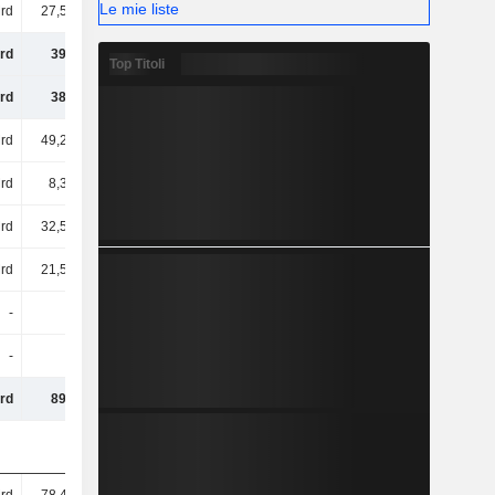
Le mie liste
rd
27,52 Mrd
28,66 Mrd
32,72 Mrd
rd
397 Mrd
371 Mrd
383 Mrd
Top Titoli
rd
388 Mrd
489 Mrd
544 Mrd
rd
49,23 Mrd
59,66 Mrd
60,72 Mrd
rd
8,37 Mrd
64,69 Mrd
146 Mrd
rd
32,56 Mrd
40,17 Mrd
71,63 Mrd
rd
21,58 Mrd
17 Mrd
23,22 Mrd
-
-
-
-
-
2 Mln
1 Mln
2 Mln
rd
897 Mrd
1.041 Mrd
1.229 Mrd