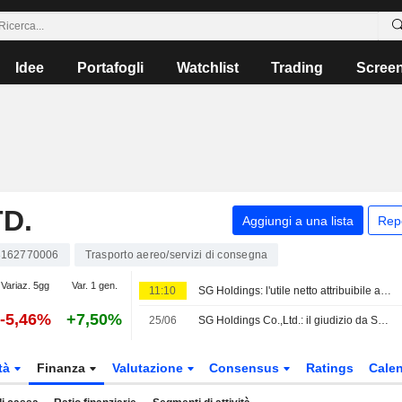
Idee
Portafogli
Watchlist
Trading
Scree
D.
Aggiungi a una lista
Rep
3162770006
Trasporto aereo/servizi di consegna
Variaz. 5gg
Var. 1 gen.
11:10
SG Holdings: l'utile netto attribuibile aumenta del 21% nel primo trimestre fiscale
-5,46%
+7,50%
25/06
SG Holdings Co.,Ltd.: il giudizio da SBI Securities è ora al rialzo
tà
Finanza
Valutazione
Consensus
Ratings
Calen