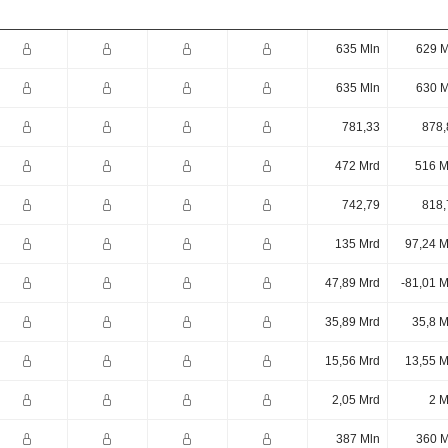
635 Mln
629 M
635 Mln
630 M
781,33
878,
472 Mrd
516 M
742,79
818,
135 Mrd
97,24 M
47,89 Mrd
-81,01 
35,89 Mrd
35,8 M
15,56 Mrd
13,55 M
2,05 Mrd
2 M
387 Mln
360 M