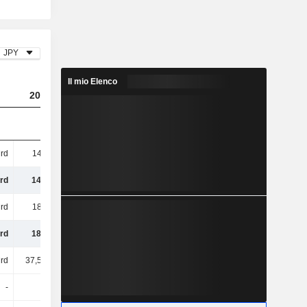
JPY
Il mio Elenco
2024
2025
2026
rd
147 Mrd
117 Mrd
96,71 Mrd
rd
147 Mrd
117 Mrd
96,71 Mrd
rd
185 Mrd
197 Mrd
226 Mrd
rd
185 Mrd
197 Mrd
226 Mrd
rd
37,53 Mrd
27,65 Mrd
28,01 Mrd
-
-
-
-