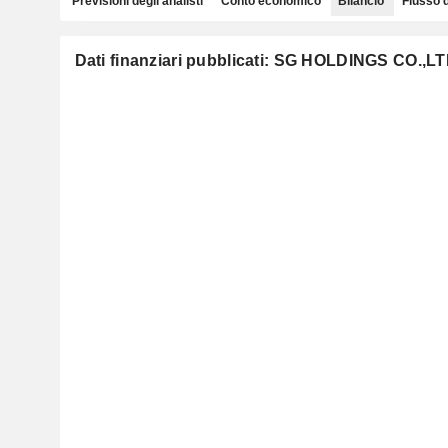
Previsioni degli analisti
Conto economico
Bilancio
Flusso 
Dati finanziari pubblicati: SG HOLDINGS CO.,LT