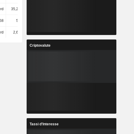
rd
35,24 Mrd
25 Mrd
21,96 Mrd
68
52.309
58.271
60.483
rd
2,66 Mrd
2,06 Mrd
2,75 Mrd
Criptovalute
Tassi d'Interesse