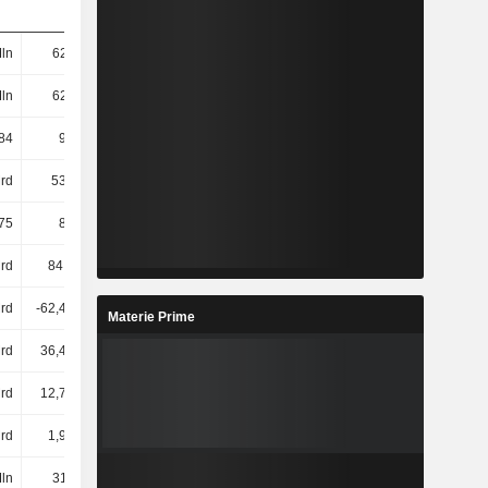
ln
625 Mln
625 Mln
597 Mln
ln
625 Mln
625 Mln
597 Mln
84
923,33
927,54
915,31
rd
537 Mrd
475 Mrd
329 Mrd
75
857,88
759,88
551,34
rd
84,8 Mrd
205 Mrd
394 Mrd
Mrd
-62,47 Mrd
88,51 Mrd
298 Mrd
Materie Prime
rd
36,46 Mrd
41,96 Mrd
41,26 Mrd
rd
12,75 Mrd
4,44 Mrd
2,47 Mrd
rd
1,98 Mrd
2,4 Mrd
3 Mrd
ln
318 Mln
254 Mln
3,05 Mrd