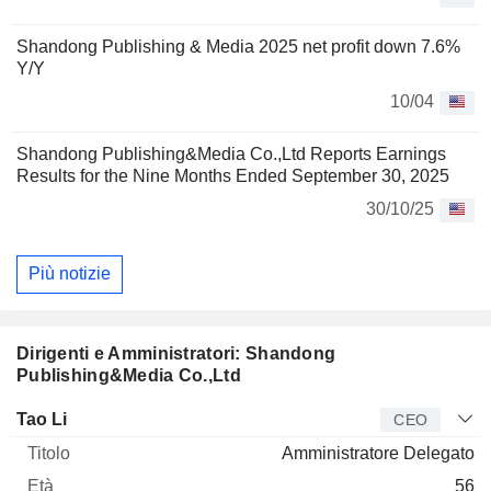
Shandong Publishing & Media 2025 net profit down 7.6%
Y/Y
10/04
Shandong Publishing&Media Co.,Ltd Reports Earnings
Results for the Nine Months Ended September 30, 2025
30/10/25
Più notizie
Dirigenti e Amministratori: Shandong
Publishing&Media Co.,Ltd
Manager
Titolo
Età
Da
Tao Li
CEO
Amministratore Delegato
56