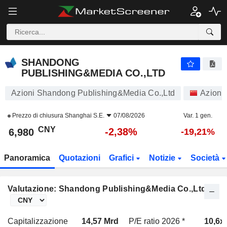
SHANDONG PUBLISHING&MEDIA CO.,LTD
6,980
¥
-2,38%
SHANDONG
PUBLISHING&MEDIA CO.,LTD
Azioni Shandong Publishing&Media Co.,Ltd
Azioni
Prezzo di chiusura
Shanghai S.E.
07/08/2026
Var. 1 gen.
CNY
-2,38%
6,980
-19,21%
Panoramica
Quotazioni
Grafici
Notizie
Società
Valutazione: Shandong Publishing&Media Co.,Ltd
Capitalizzazione
14,57 Mrd
P/E ratio 2026 *
10,6x