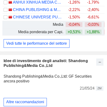
ANHUI XINHUA MEDIA CO., LTD.
-1,26%
-1,79%
CHINA PUBLISHING & MEDIA HOLDINGS CO., LTD.
-2,22%
-2,40%
CHINESE UNIVERSE PUBLISHING AND MEDIA GROUP CO., LTD.
-1,50%
-6,61%
Media
-0,04%
-0,03%
Media ponderata per Capi.
+0,53%
+1,88%
Vedi tutte le performance del settore
Idee di investimento degli analisti: Shandong
Publishing&Media Co.,Ltd
Shandong Publishing&Media Co.,Ltd: GF Securities
ancora positivo
21/05/24
ZM
Altre raccomandazioni