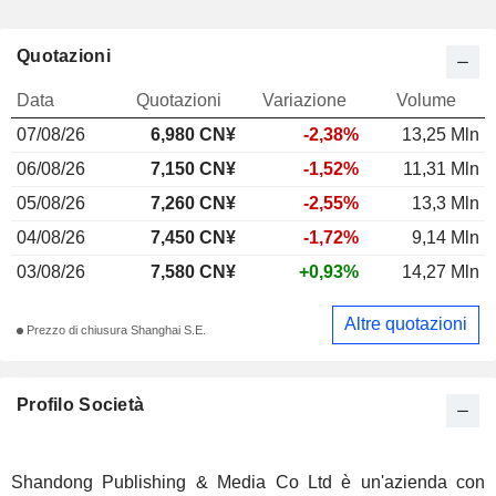
Quotazioni
Data
Quotazioni
Variazione
Volume
07/08/26
6,980 CN¥
-2,38%
13,25 Mln
06/08/26
7,150 CN¥
-1,52%
11,31 Mln
05/08/26
7,260 CN¥
-2,55%
13,3 Mln
04/08/26
7,450 CN¥
-1,72%
9,14 Mln
03/08/26
7,580 CN¥
+0,93%
14,27 Mln
Altre quotazioni
Prezzo di chiusura Shanghai S.E.
Profilo Società
Shandong Publishing & Media Co Ltd è un'azienda con