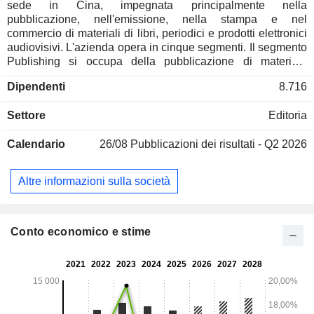
sede in Cina, impegnata principalmente nella
pubblicazione, nell'emissione, nella stampa e nel
commercio di materiali di libri, periodici e prodotti elettronici
audiovisivi. L'azienda opera in cinque segmenti. Il segmento
Publishing si occupa della pubblicazione di materiale
didattico, libri generali, periodici, prodotti audiovisivi
Dipendenti
8.716
elettronici e prodotti digitali. Il segmento Emissione si
occupa dell'emissione, della vendita all'ingrosso, della
Settore
Editoria
vendita al dettaglio e del funzionamento della catena di
materiali didattici, libri generali, prodotti audiovisivi
Calendario
26/08
Pubblicazioni dei risultati - Q2 2026
elettronici, giornali e periodici e altre pubblicazioni. Il
segmento Material Trading si occupa della fornitura di
materiali e del commercio estero. Il segmento Attività di
Altre informazioni sulla società
stampa si occupa di attività di stampa interna ed esterna. Il
segmento Altro si occupa di sviluppo di software, attività di
logistica, piattaforma di istruzione online, servizi alberghieri
e altre attività. La Società svolge le sue attività nel mercato
Conto economico e stime
nazionale.