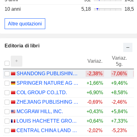
10 anni
5,18
18,5
Altre quotazioni
Editoria di libri
Variaz.
V
Variaz.
5g.
SHANDONG PUBLISHING&MEDIA CO.,LTD
-2,38%
-7,06%
SPRINGER NATURE AG & CO. KGAA
+1,66%
+9,46%
COL GROUP CO.,LTD.
+6,90%
+8,58%
ZHEJIANG PUBLISHING & MEDIA CO., LTD.
-0,69%
-2,46%
MCGRAW HILL, INC.
+0,43%
+5,84%
LOUIS HACHETTE GROUP S.A.
+0,64%
+7,33%
+
CENTRAL CHINA LAND MEDIA CO.,LTD
-2,02%
-5,23%