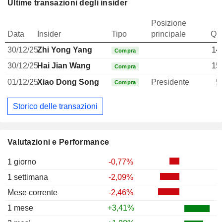
Ultime transazioni degli insider
Posizione
Data
Insider
Tipo
principale
Qua
30/12/25
Zhi Yong Yang
14
Compra
30/12/25
Hai Jian Wang
15
Compra
01/12/25
Xiao Dong Song
Presidente
5
Compra
Storico delle transazioni
Valutazioni e Performance
1 giorno
-0,77%
1 settimana
-2,09%
Mese corrente
-2,46%
1 mese
+3,41%