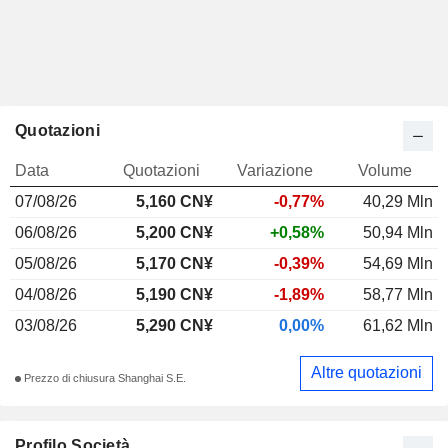
Quotazioni
Data
Quotazioni
Variazione
Volume
07/08/26
5,160
CN¥
-0,77%
40,29 Mln
06/08/26
5,200 CN¥
+0,58%
50,94 Mln
05/08/26
5,170 CN¥
-0,39%
54,69 Mln
04/08/26
5,190 CN¥
-1,89%
58,77 Mln
03/08/26
5,290 CN¥
0,00%
61,62 Mln
Altre quotazioni
Prezzo di chiusura Shanghai S.E.
Profilo Società