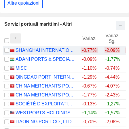
Altre quotazioni
Servizi portuali marittimi - Altri
Variaz.
V
Variaz.
5g.
SHANGHAI INTERNATIONAL PORT (GROUP) CO., LTD.
-0,77%
-2,09%
ADANI PORTS & SPECIAL ECONOMIC ZONE LIMITED
-0,09%
+1,77%
+
MISC
-1,10%
-0,74%
QINGDAO PORT INTERNATIONAL CO., LTD.
-1,29%
-4,44%
CHINA MERCHANTS PORT HOLDINGS COMPANY LIMITED
-0,67%
-4,07%
CHINA MERCHANTS PORT GROUP CO., LTD.
-1,77%
-2,43%
SOCIÉTÉ D'EXPLOITATION DES PORTS
-0,13%
+1,27%
WESTPORTS HOLDINGS
+1,14%
+1,57%
+
LIAONING PORT CO., LTD.
-0,70%
-2,08%