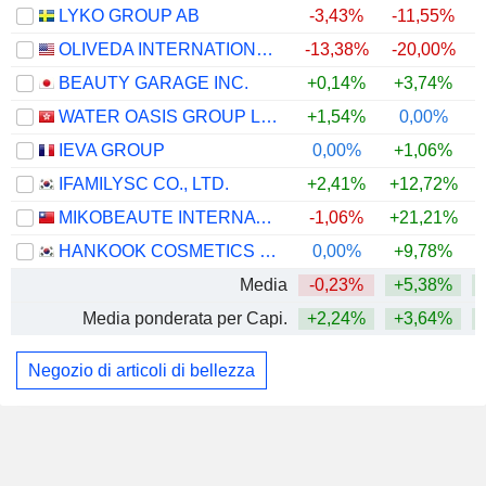
LYKO GROUP AB
-3,43%
-11,55%
OLIVEDA INTERNATIONAL, INC.
-13,38%
-20,00%
BEAUTY GARAGE INC.
+0,14%
+3,74%
WATER OASIS GROUP LIMITED
+1,54%
0,00%
IEVA GROUP
0,00%
+1,06%
IFAMILYSC CO., LTD.
+2,41%
+12,72%
MIKOBEAUTE INTERNATIONAL CO., LTD.
-1,06%
+21,21%
+
HANKOOK COSMETICS CO., LTD.
0,00%
+9,78%
Media
-0,23%
+5,38%
Media ponderata per Capi.
+2,24%
+3,64%
+
Negozio di articoli di bellezza