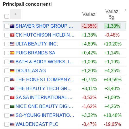
Principali concorrenti
Variaz.
V
Variaz.
5g.
SHAVER SHOP GROUP LIMITED
-1,35%
+1,38%
CK HUTCHISON HOLDINGS LIMITED
+1,38%
-0,48%
+
ULTA BEAUTY, INC.
+4,89%
+10,20%
+
PUIG BRANDS SA
+0,42%
+1,14%
BATH & BODY WORKS, INC.
+1,09%
+1,19%
DOUGLAS AG
+1,20%
+4,35%
THE HONEST COMPANY, INC.
+0,74%
+49,59%
+
THE BEAUTY TECH GROUP PLC
+3,11%
+3,40%
SA SA INTERNATIONAL HOLDINGS LIMITED
-0,53%
+1,09%
NICE ONE BEAUTY DIGITAL MARKETING COMPANY
-1,62%
+4,26%
SO-YOUNG INTERNATIONAL INC.
+3,32%
+18,48%
+
WALDENCAST PLC
-3,47%
-19,65%