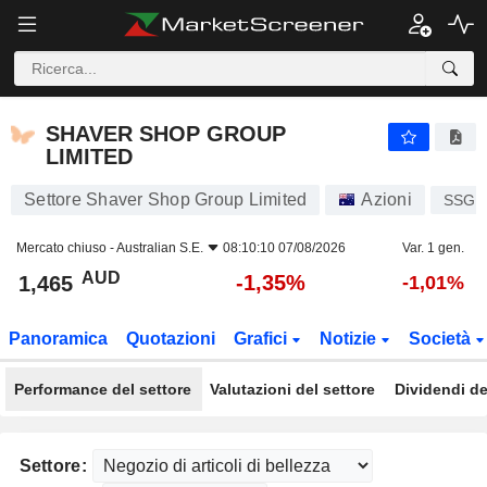
SHAVER SHOP GROUP LIMITED
1,465
$
-1,35%
SHAVER SHOP GROUP
LIMITED
Settore Shaver Shop Group Limited
Azioni
SSG
Mercato chiuso -
Australian S.E.
08:10:10 07/08/2026
Var. 1 gen.
AUD
-1,35%
1,465
-1,01%
Panoramica
Quotazioni
Grafici
Notizie
Società
Performance del settore
Valutazioni del settore
Dividendi de
Settore: