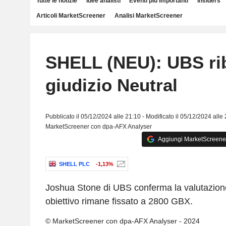
Tutte le notizie
Idee analisti
Eventi più importanti
Insiders
Articoli MarketScreener
Analisi MarketScreener
SHELL (NEU): UBS rib
giudizio Neutral
Pubblicato il 05/12/2024 alle 21:10 - Modificato il 05/12/2024 alle
MarketScreener con dpa-AFX Analyser
Aggiungi MarketScreener 
SHELL PLC
-1,13%
Joshua Stone di UBS conferma la valutazione
obiettivo rimane fissato a 2800 GBX.
© MarketScreener con dpa-AFX Analyser - 2024