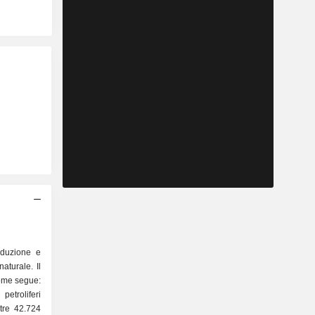
oduzione e
naturale. Il
 come segue:
etroliferi
tre 42.724