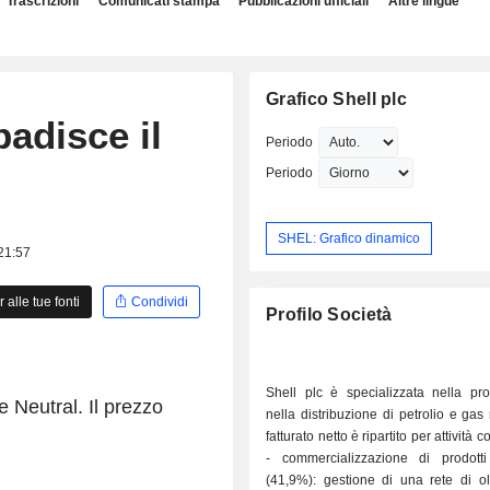
Trascrizioni
Comunicati stampa
Pubblicazioni ufficiali
Altre lingue
Grafico Shell plc
adisce il
Periodo
Periodo
SHEL: Grafico dinamico
 21:57
alle tue fonti
Condividi
Profilo Società
Shell plc è specializzata nella pr
 Neutral. Il prezzo
nella distribuzione di petrolio e gas 
fatturato netto è ripartito per attività
- commercializzazione di prodotti p
(41,9%): gestione di una rete di ol