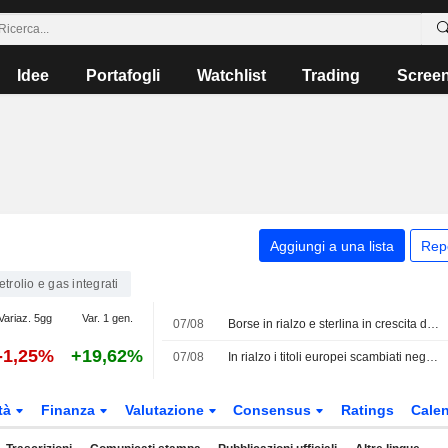
Idee
Portafogli
Watchlist
Trading
Scree
Aggiungi a una lista
Rep
etrolio e gas integrati
Variaz. 5gg
Var. 1 gen.
07/08
Borse in rialzo e sterlina in crescita dopo il calo a sorpresa dell'occupazione negli USA
-1,25%
+19,62%
07/08
In rialzo i titoli europei scambiati negli Stati Uniti come American Depositary Receipts nella sessione di venerdì
tà
Finanza
Valutazione
Consensus
Ratings
Calen