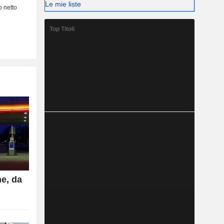
Le mie liste
Top Titoli
ne, da