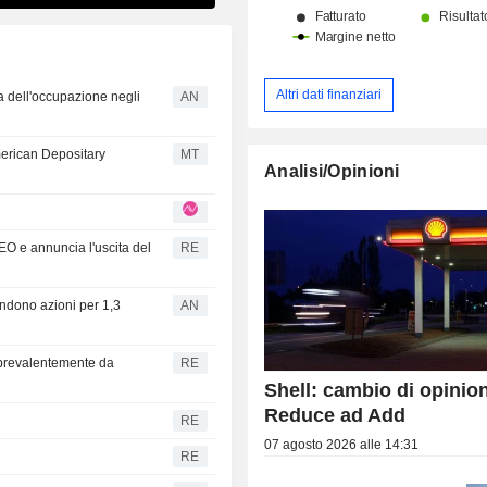
Altri dati finanziari
sa dell'occupazione negli
AN
American Depositary
MT
Analisi/Opinioni
O e annuncia l'uscita del
RE
vendono azioni per 1,3
AN
i prevalentemente da
RE
Shell: cambio di opinio
Reduce ad Add
RE
07 agosto 2026 alle 14:31
RE