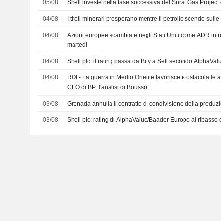
05/08
Shell investe nella fase successiva del Surat Gas Project
04/08
I titoli minerari prosperano mentre il petrolio scende sul
04/08
Azioni europee scambiate negli Stati Uniti come ADR in ri
martedi
04/08
Shell plc: il rating passa da Buy a Sell secondo AlphaVa
04/08
ROI - La guerra in Medio Oriente favorisce e ostacola le am
CEO di BP: l'analisi di Bousso
03/08
Grenada annulla il contratto di condivisione della produ
03/08
Shell plc: rating di AlphaValue/Baader Europe al ribasso e