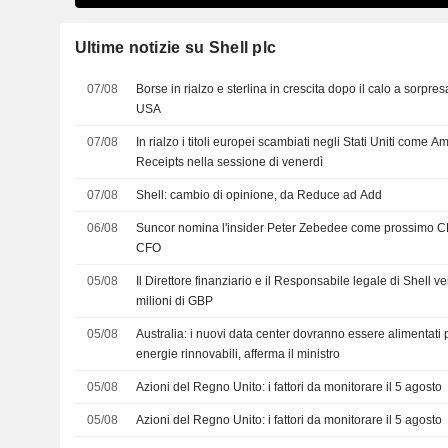
Ultime notizie su Shell plc
07/08
Borse in rialzo e sterlina in crescita dopo il calo a sorpre
USA
07/08
In rialzo i titoli europei scambiati negli Stati Uniti come 
Receipts nella sessione di venerdì
07/08
Shell: cambio di opinione, da Reduce ad Add
06/08
Suncor nomina l'insider Peter Zebedee come prossimo CE
CFO
05/08
Il Direttore finanziario e il Responsabile legale di Shell 
milioni di GBP
05/08
Australia: i nuovi data center dovranno essere alimentat
energie rinnovabili, afferma il ministro
05/08
Azioni del Regno Unito: i fattori da monitorare il 5 agosto
05/08
Azioni del Regno Unito: i fattori da monitorare il 5 agosto