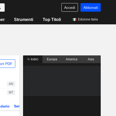
Accedi
Abbonati
ner
Strumenti
Top Titoli
Edizione Italia
Indici
Europa
America
Asia
ort PDF
AN
MT
dario
Settore
Derivati
ETF