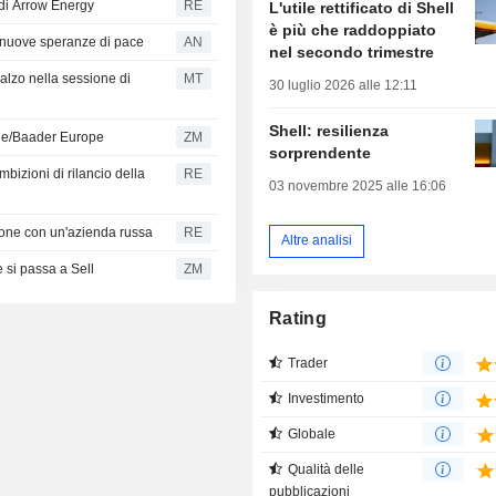
 di Arrow Energy
RE
L'utile rettificato di Shell
è più che raddoppiato
le nuove speranze di pace
AN
nel secondo trimestre
alzo nella sessione di
MT
30 luglio 2026 alle 12:11
Shell: resilienza
lue/Baader Europe
ZM
sorprendente
bizioni di rilancio della
RE
03 novembre 2025 alle 16:06
zione con un'azienda russa
RE
Altre analisi
 si passa a Sell
ZM
Rating
Trader
Investimento
Globale
Qualità delle
pubblicazioni