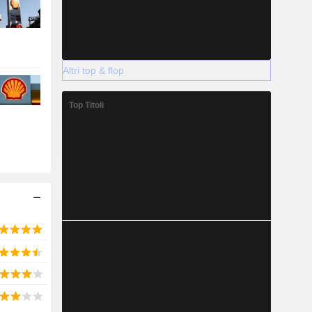
Altri top & flop
Top Titoli