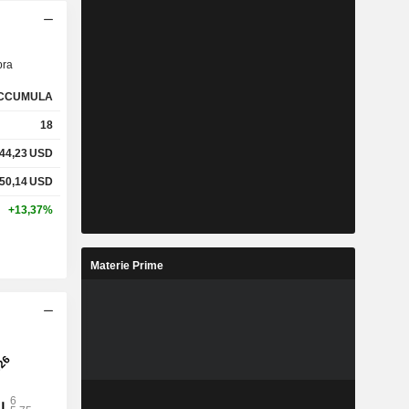
ra
CCUMULA
18
44,23
USD
50,14
USD
+13,37%
Materie Prime