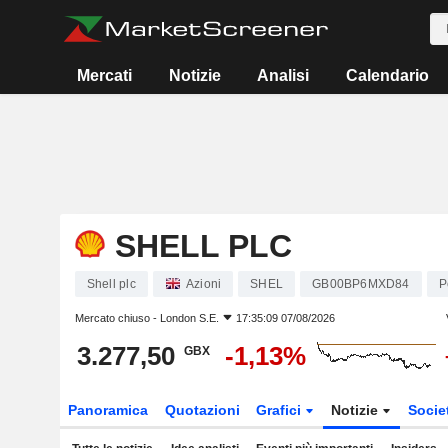
Mercati
Notizie
Analisi
Calendario
SHELL PLC
Shell plc
Azioni
SHEL
GB00BP6MXD84
P
Mercato chiuso -
London S.E.
17:35:09 07/08/2026
3.277,50
-1,13%
GBX
Panoramica
Quotazioni
Grafici
Notizie
Socie