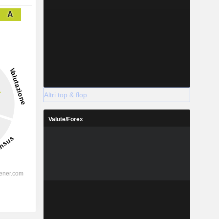
A
Altri top & flop
Valute/Forex