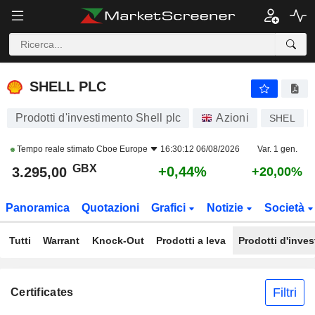
SHELL PLC
3.295,25
p
+0,45%
SHELL PLC
Prodotti d'investimento Shell plc
Azioni
SHEL
Tempo reale stimato
Cboe Europe
16:30:12 06/08/2026
Var. 1 gen.
GBX
+0,44%
3.295,00
+20,00%
Panoramica
Quotazioni
Grafici
Notizie
Società
Tutti
Warrant
Knock-Out
Prodotti a leva
Prodotti d'inve
Filtri
Certificates