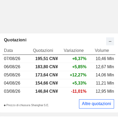
Quotazioni
Data
Quotazioni
Variazione
Volume
07/08/26
195,51 CN¥
+6,37%
10,46 Mln
06/08/26
183,80 CN¥
+5,85%
12,67 Mln
05/08/26
173,64 CN¥
+12,27%
14,06 Mln
04/08/26
154,66 CN¥
+5,33%
11,21 Mln
03/08/26
146,84 CN¥
-11,01%
12,95 Mln
Altre quotazioni
Prezzo di chiusura Shanghai S.E.