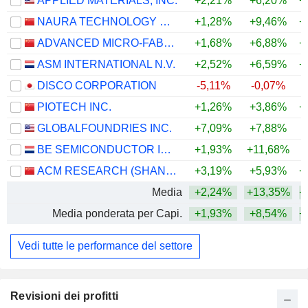
APPLIED MATERIALS, INC.
+2,21%
+6,20%
+
NAURA TECHNOLOGY GROUP CO., LTD.
+1,28%
+9,46%
+
ADVANCED MICRO-FABRICATION EQUIPMENT INC. CHINA
+1,68%
+6,88%
+
ASM INTERNATIONAL N.V.
+2,52%
+6,59%
+
DISCO CORPORATION
-5,11%
-0,07%
+
PIOTECH INC.
+1,26%
+3,86%
+
GLOBALFOUNDRIES INC.
+7,09%
+7,88%
+
BE SEMICONDUCTOR INDUSTRIES N.V.
+1,93%
+11,68%
+
ACM RESEARCH (SHANGHAI), INC.
+3,19%
+5,93%
+
Media
+2,24%
+13,35%
+
Media ponderata per Capi.
+1,93%
+8,54%
+
Vedi tutte le performance del settore
Revisioni dei profitti