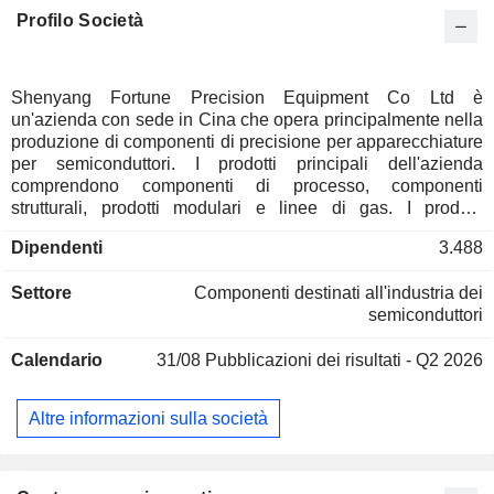
Profilo Società
Shenyang Fortune Precision Equipment Co Ltd è
un'azienda con sede in Cina che opera principalmente nella
produzione di componenti di precisione per apparecchiature
per semiconduttori. I prodotti principali dell'azienda
comprendono componenti di processo, componenti
strutturali, prodotti modulari e linee di gas. I prodotti
dell'azienda trovano impiego principalmente in
Dipendenti
3.488
apparecchiature di incisione, di deposizione di film sottili e
di lucidatura chimico-meccanica nei settori delle
Settore
Componenti destinati all'industria dei
apparecchiature per semiconduttori, delle apparecchiature
semiconduttori
pan-semiconduttori e in altri ambiti. L'azienda svolge la
propria attività principalmente sui mercati nazionali ed esteri.
Calendario
31/08
Pubblicazioni dei risultati - Q2 2026
Altre informazioni sulla società