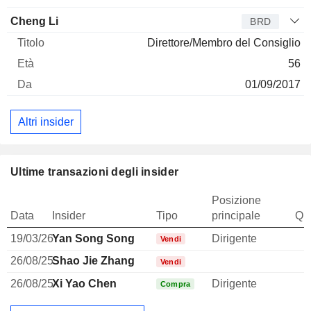
Cheng Li
BRD
Direttore/Membro del Consiglio
56
01/09/2017
Altri insider
Ultime transazioni degli insider
Posizione
Data
Insider
Tipo
principale
Qua
19/03/26
Yan Song Song
Dirigente
Vendi
26/08/25
Shao Jie Zhang
Vendi
26/08/25
Xi Yao Chen
Dirigente
Compra