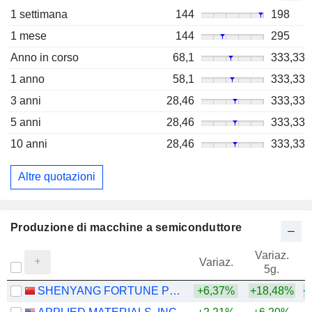
1 settimana
144
198
1 mese
144
295
Anno in corso
68,1
333,33
1 anno
58,1
333,33
3 anni
28,46
333,33
5 anni
28,46
333,33
10 anni
28,46
333,33
Altre quotazioni
Produzione di macchine a semiconduttore
Variaz.
V
Variaz.
5g.
SHENYANG FORTUNE PRECISION EQUIPMENT CO., LTD.
+6,37%
+18,48%
+