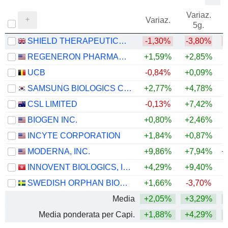
Variaz.
V
Variaz.
5g.
SHIELD THERAPEUTICS PLC
-1,30%
-3,80%
REGENERON PHARMACEUTICALS, INC.
+1,59%
+2,85%
+
UCB
-0,84%
+0,09%
+
SAMSUNG BIOLOGICS CO.,LTD.
+2,77%
+4,78%
CSL LIMITED
-0,13%
+7,42%
BIOGEN INC.
+0,80%
+2,46%
+
INCYTE CORPORATION
+1,84%
+0,87%
+
MODERNA, INC.
+9,86%
+7,94%
+
INNOVENT BIOLOGICS, INC.
+4,29%
+9,40%
SWEDISH ORPHAN BIOVITRUM AB
+1,66%
-3,70%
+
Media
+2,05%
+3,29%
+
Media ponderata per Capi.
+1,88%
+4,29%
+