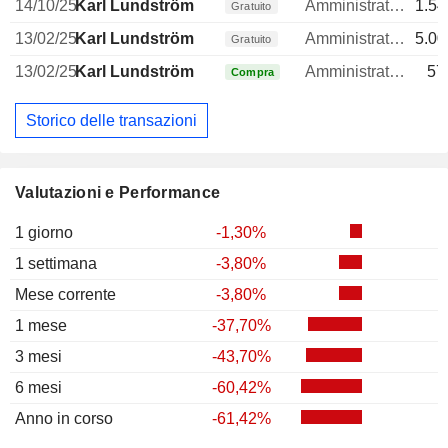
14/10/25
Karl Lundström
Amministratore delegato
1.54
Gratuito
13/02/25
Karl Lundström
Amministratore delegato
5.00
Gratuito
13/02/25
Karl Lundström
Amministratore delegato
57
Compra
Storico delle transazioni
Valutazioni e Performance
1 giorno
-1,30%
1 settimana
-3,80%
Mese corrente
-3,80%
1 mese
-37,70%
3 mesi
-43,70%
6 mesi
-60,42%
Anno in corso
-61,42%