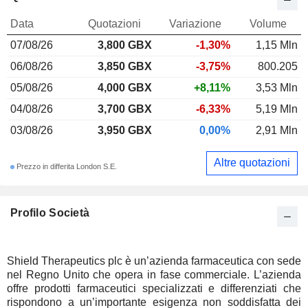
Data
Quotazioni
Variazione
Volume
07/08/26
3,800 GBX
-1,30%
1,15 Mln
06/08/26
3,850 GBX
-3,75%
800.205
05/08/26
4,000 GBX
+8,11%
3,53 Mln
04/08/26
3,700 GBX
-6,33%
5,19 Mln
03/08/26
3,950 GBX
0,00%
2,91 Mln
Altre quotazioni
Prezzo in differita London S.E.
Profilo Società
Shield Therapeutics plc è un’azienda farmaceutica con sede
nel Regno Unito che opera in fase commerciale. L’azienda
offre prodotti farmaceutici specializzati e differenziati che
rispondono a un’importante esigenza non soddisfatta dei