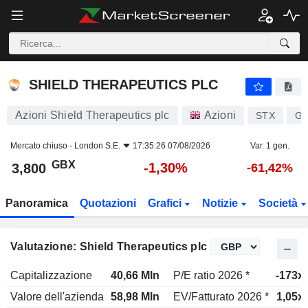
SHIELD THERAPEUTICS PLC
3,800
p
-1,30%
SHIELD THERAPEUTICS PLC
Azioni Shield Therapeutics plc
Azioni
STX
GB
Mercato chiuso -
London S.E.
17:35:26 07/08/2026
Var. 1 gen.
GBX
-1,30%
3,800
-61,42%
Panoramica
Quotazioni
Grafici
Notizie
Società
Valutazione: Shield Therapeutics plc
Capitalizzazione
40,66 Mln
P/E ratio 2026 *
-173x
Valore dell'azienda
58,98 Mln
EV/Fatturato 2026 *
1,05x