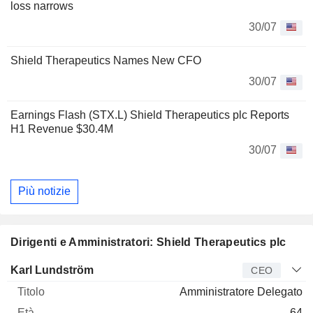
loss narrows
30/07
Shield Therapeutics Names New CFO
30/07
Earnings Flash (STX.L) Shield Therapeutics plc Reports
H1 Revenue $30.4M
30/07
Più notizie
Dirigenti e Amministratori: Shield Therapeutics plc
Manager
Titolo
Età
Da
Karl Lundström
CEO
Amministratore Delegato
64