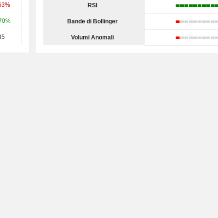
,63%
RSI
,70%
Bande di Bollinger
35
Volumi Anomali