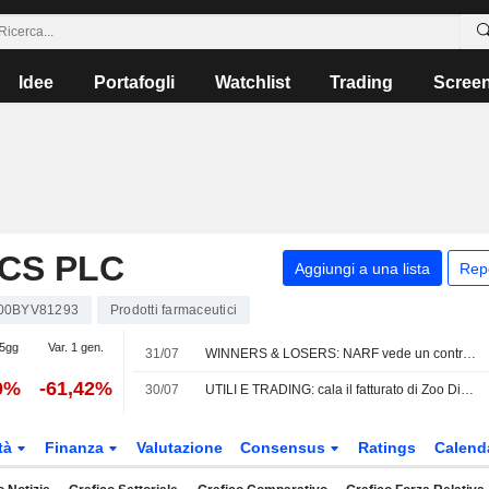
Idee
Portafogli
Watchlist
Trading
Scree
CS PLC
Aggiungi a una lista
Rep
00BYV81293
Prodotti farmaceutici
 5gg
Var. 1 gen.
31/07
WINNERS & LOSERS: NARF vede un contratto annullato; Headlam valuta le opzioni strategiche
0%
-61,42%
30/07
UTILI E TRADING: cala il fatturato di Zoo Digital, ma la perdita si riduce
tà
Finanza
Valutazione
Consensus
Ratings
Calend