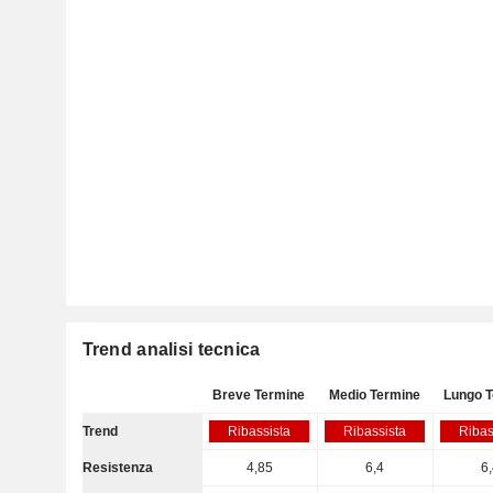
Trend analisi tecnica
Breve Termine
Medio Termine
Lungo 
Trend
Ribassista
Ribassista
Ribas
Resistenza
4,85
6,4
6