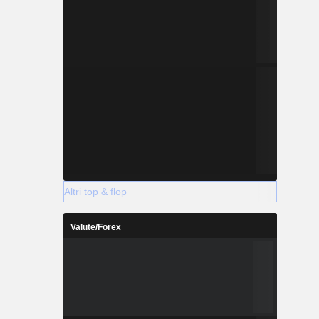
Altri top & flop
Valute/Forex