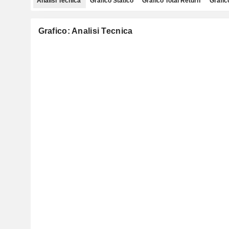
Analisi Tecnica
Grafico Statico
Grafico Total Return
Grafic
Grafico: Analisi Tecnica