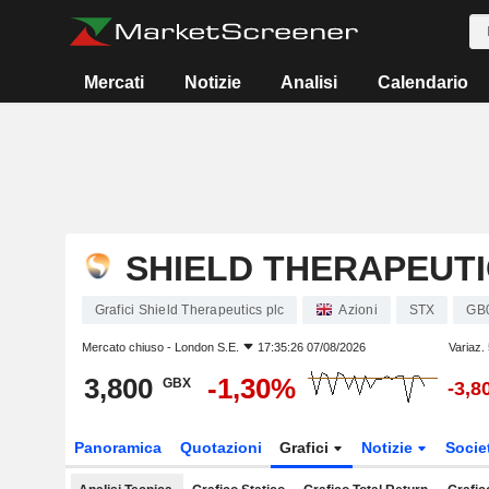
Mercati
Notizie
Analisi
Calendario
SHIELD THERAPEUTI
Grafici Shield Therapeutics plc
Azioni
STX
GB
Mercato chiuso -
London S.E.
17:35:26 07/08/2026
Variaz.
3,800
-1,30%
GBX
-3,8
Panoramica
Quotazioni
Grafici
Notizie
Socie