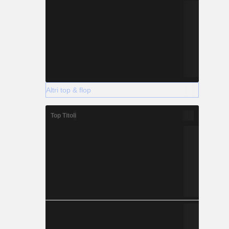
Altri top & flop
Top Titoli