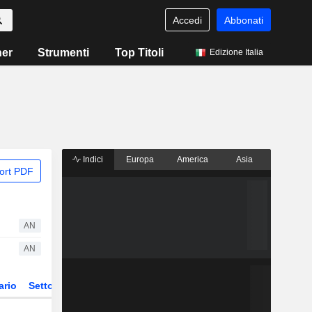
Accedi
Abbonati
ner
Strumenti
Top Titoli
Edizione Italia
Indici
Europa
America
Asia
ort PDF
AN
AN
ario
Settore
Derivati