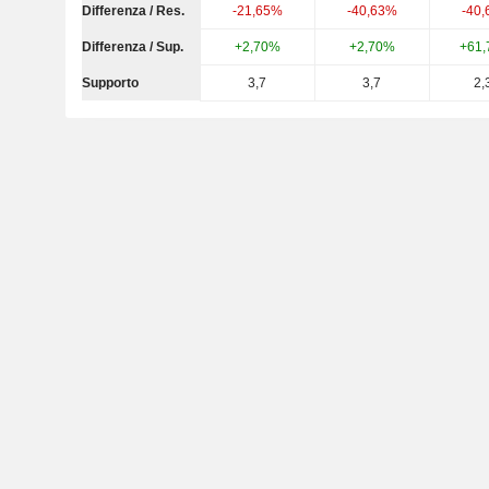
Differenza / Res.
-21,65%
-40,63%
-40
Differenza / Sup.
+2,70%
+2,70%
+61
Supporto
3,7
3,7
2,