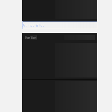
Altri top & flop
Top Titoli