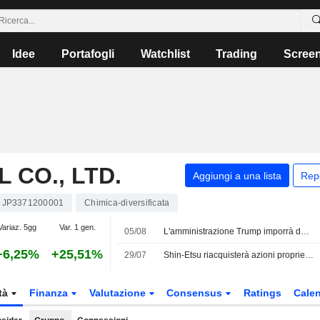
Idee
Portafogli
Watchlist
Trading
Scree
 CO., LTD.
Aggiungi a una lista
Rep
JP3371200001
Chimica-diversificata
Variaz. 5gg
Var. 1 gen.
05/08
L'amministrazione Trump imporrà dazi del 15% sul polisilicio per contrastare la Cina
+6,25%
+25,51%
29/07
Shin-Etsu riacquisterà azioni proprie per 197,3 Mrd JPY
tà
Finanza
Valutazione
Consensus
Ratings
Calen