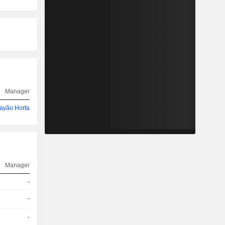
Manager
ayão Horta
Manager
-
-
-