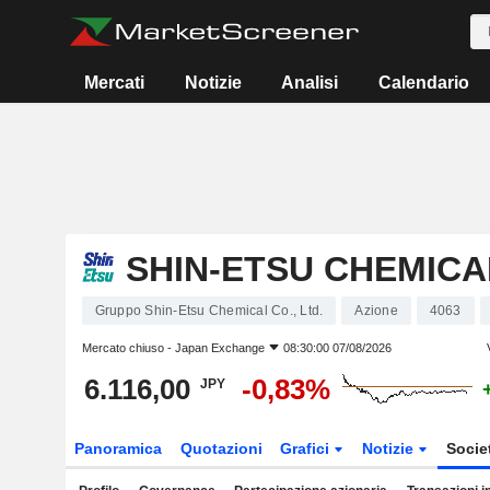
Mercati
Notizie
Analisi
Calendario
SHIN-ETSU CHEMICAL
Gruppo Shin-Etsu Chemical Co., Ltd.
Azione
4063
Mercato chiuso -
Japan Exchange
08:30:00 07/08/2026
6.116,00
-0,83%
JPY
Panoramica
Quotazioni
Grafici
Notizie
Socie