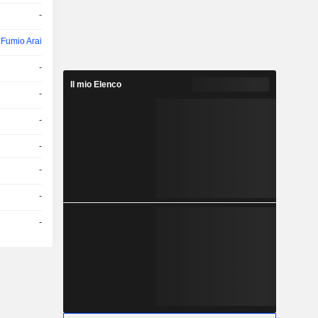
-
Fumio Arai
-
Il mio Elenco
-
-
-
-
-
-