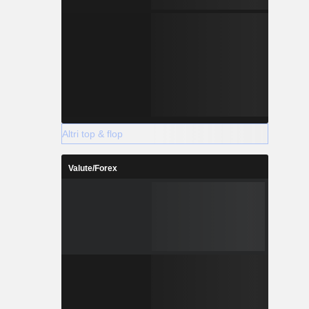
Altri top & flop
Valute/Forex