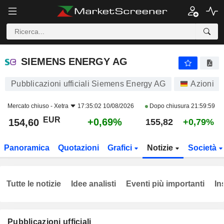
SIEMENS ENERGY AG
154,60
€
+0,69%
SIEMENS ENERGY AG
Pubblicazioni ufficiali Siemens Energy AG
Azioni
Mercato chiuso -
Xetra
17:35:02 10/08/2026
Dopo chiusura
21:59:59
EUR
+0,69%
154,60
155,82
+0,79%
Panoramica
Quotazioni
Grafici
Notizie
Società
Tutte le notizie
Idee analisti
Eventi più importanti
In
Pubblicazioni ufficiali