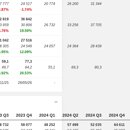
7 777
24 517
20 774
26 200
31 344
2.87%
-1.74%
2 819
36 842
3 959
30 806
26 732
33 256
37 705
4.76%
19.59%
1 042
27 516
8 305
24 549
24 057
24 364
28 439
4.95%
12.09%
59,1
77,3
49,7
64,2
55,1
69,3
80,3
8.92%
20.53%
/11/25
26/05/26
-
3 Q3
2023 Q4
2024 Q1
2024 Q2
2024 Q3
2024 Q4
8 732
58 077
48 252
57 499
52 035
64 611