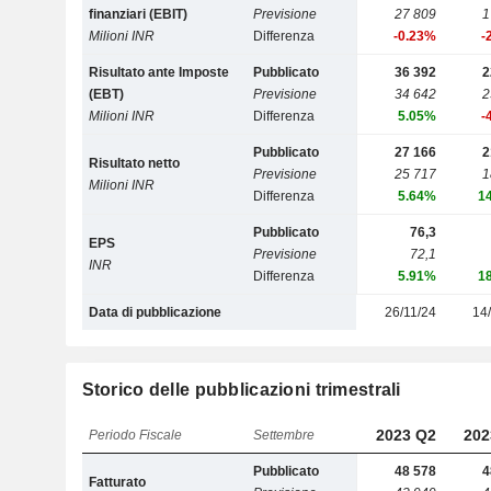
finanziari (EBIT)
Previsione
27 809
1
Milioni INR
Differenza
-0.23%
-
Risultato ante Imposte
Pubblicato
36 392
2
(EBT)
Previsione
34 642
2
Milioni INR
Differenza
5.05%
-
Pubblicato
27 166
2
Risultato netto
Previsione
25 717
1
Milioni INR
Differenza
5.64%
1
Pubblicato
76,3
EPS
Previsione
72,1
INR
Differenza
5.91%
1
Data di pubblicazione
26/11/24
14
Storico delle pubblicazioni trimestrali
2023 Q2
202
Periodo Fiscale
Settembre
Pubblicato
48 578
4
Fatturato