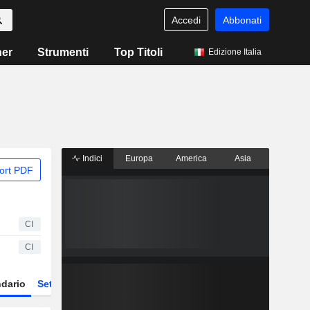
Accedi
Abbonati
ner
Strumenti
Top Titoli
Edizione Italia
Indici
Europa
America
Asia
ort PDF
CI
CI
dario
Settore
Derivati
ETF