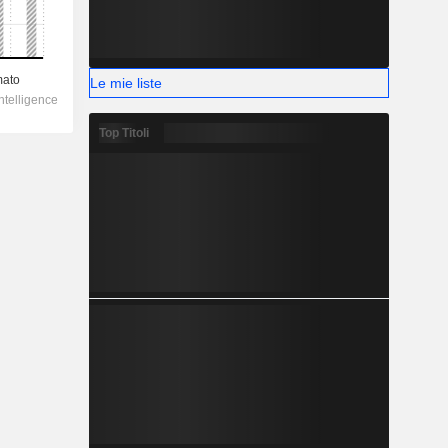
Le mie liste
Top Titoli