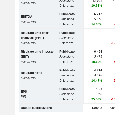
Previsione
43 949
4
Milioni INR
Differenza
10.53%
Pubblicato
6 212
EBITDA
Previsione
5 446
Milioni INR
Differenza
14.06%
Risultato ante oneri
Pubblicato
finanziari (EBIT)
Previsione
Milioni INR
Differenza
-1
Risultato ante Imposte
Pubblicato
6 494
(EBT)
Previsione
5 475
Milioni INR
Differenza
18.62%
-
Pubblicato
4 714
Risultato netto
Previsione
4 118
Milioni INR
Differenza
14.47%
-
Pubblicato
13,3
EPS
Previsione
10,6
INR
Differenza
25.53%
-1
Data di pubblicazione
11/05/23
08/