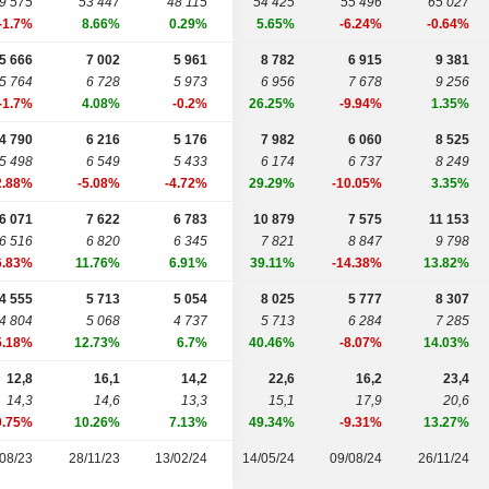
9 575
53 447
48 115
54 425
55 496
65 027
-1.7%
8.66%
0.29%
5.65%
-6.24%
-0.64%
5 666
7 002
5 961
8 782
6 915
9 381
5 764
6 728
5 973
6 956
7 678
9 256
-1.7%
4.08%
-0.2%
26.25%
-9.94%
1.35%
4 790
6 216
5 176
7 982
6 060
8 525
5 498
6 549
5 433
6 174
6 737
8 249
2.88%
-5.08%
-4.72%
29.29%
-10.05%
3.35%
6 071
7 622
6 783
10 879
7 575
11 153
6 516
6 820
6 345
7 821
8 847
9 798
6.83%
11.76%
6.91%
39.11%
-14.38%
13.82%
4 555
5 713
5 054
8 025
5 777
8 307
4 804
5 068
4 737
5 713
6 284
7 285
5.18%
12.73%
6.7%
40.46%
-8.07%
14.03%
12,8
16,1
14,2
22,6
16,2
23,4
14,3
14,6
13,3
15,1
17,9
20,6
0.75%
10.26%
7.13%
49.34%
-9.31%
13.27%
08/23
28/11/23
13/02/24
14/05/24
09/08/24
26/11/24