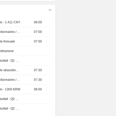
do - 1.411 CNY
06:00
Présentation aux Actionnaires / Analystes
07:00
le Annuale
07:00
istrazione
Pubblicazioni dei risultati - Q1 2027
Assemblea Generale straordinaria
07:30
Présentation aux Actionnaires / Analystes
07:30
ndo - 1300 KRW
06:00
Pubblicazioni dei risultati - Q2 2026
Pubblicazioni dei risultati - Q2 2026