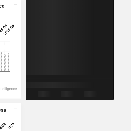
ice
esa