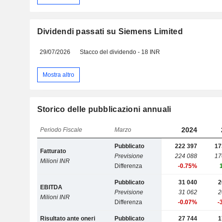
Dividendi passati su Siemens Limited
29/07/2026
Stacco del dividendo - 18 INR
Mostra altro
Storico delle pubblicazioni annuali
2024
Periodo Fiscale
Marzo
Pubblicato
222 397
17
Fatturato
Previsione
224 088
17
Milioni INR
Differenza
-0.75%
Pubblicato
31 040
2
EBITDA
Previsione
31 062
2
Milioni INR
Differenza
-0.07%
-
Risultato ante oneri
Pubblicato
27 744
1