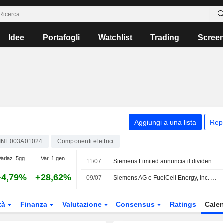
Idee
Portafogli
Watchlist
Trading
Scree
Aggiungi a una lista
Rep
INE003A01024
Componenti elettrici
Variaz. 5gg
Var. 1 gen.
11/07
Siemens Limited annuncia il dividendo annuale, in pagamento il 12 settembre 2026
+4,79%
+28,62%
09/07
Siemens AG e FuelCell Energy, Inc. collaborano per esplorare soluzioni scalabili di energia a celle a combustibile
tà
Finanza
Valutazione
Consensus
Ratings
Calen