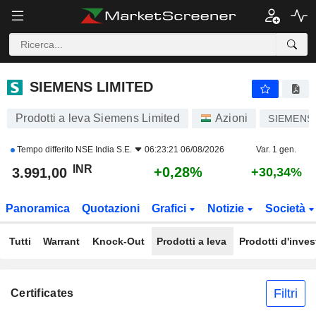
SIEMENS LIMITED
3.991,00
₹
+0,28%
SIEMENS LIMITED
Prodotti a leva Siemens Limited
Azioni
SIEMENS
Tempo differito
NSE India S.E.
06:23:21 06/08/2026
Var. 1 gen.
INR
+0,28%
3.991,00
+30,34%
Panoramica
Quotazioni
Grafici
Notizie
Società
Tutti
Warrant
Knock-Out
Prodotti a leva
Prodotti d'inve
Filtri
Certificates