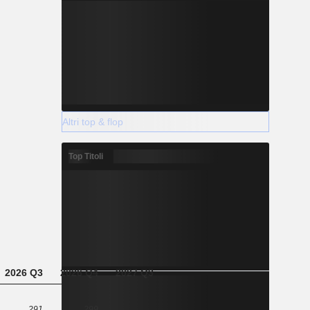
Altri top & flop
Top Titoli
2026 Q3
2026 Q4
2027 Q3
291
299