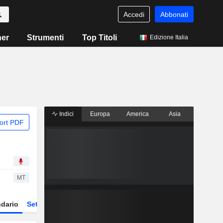
Accedi
Abbonati
ner
Strumenti
Top Titoli
Edizione Italia
Indici
Europa
America
Asia
ort PDF
MT
dario
Settore
Derivati
ETF