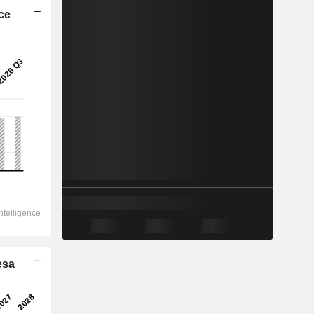
ice
esa