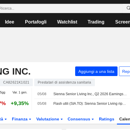
Idee
Portafogli
Watchlist
Trading
Scree
NG INC.
Aggiungi a una lista
Rep
CA82621K1021
Prestatari di assistenza sanitaria
 5gg
Var. 1 gen.
05/08
Sienna Senior Living Inc., Q2 2026 Earnings Call, Aug 05, 2026
27%
+9,35%
05/08
Flash utili (SIA.TO): Sienna Senior Living riporta ricavi per il secondo trimestre pari a 288,2 Mio CAD, superando le stime FactSet di 287,7 Mio CAD
tà
Finanza
Valutazione
Consensus
Ratings
Calen