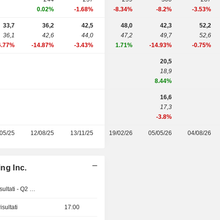
0.02%
-1.68%
-8.34%
-8.2%
-3.53%
33,7
36,2
42,5
48,0
42,3
52,2
36,1
42,6
44,0
47,2
49,7
52,6
6.77%
-14.87%
-3.43%
1.71%
-14.93%
-0.75%
20,5
18,9
8.44%
16,6
17,3
-3.8%
05/25
12/08/25
13/11/25
19/02/26
05/05/26
04/08/26
ing Inc.
Pubblicazioni dei risultati - Q2 2026
sultati
17:00