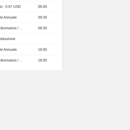
do - 0.67 USD
06:00
le Annuale
09:30
Présentation aux Actionnaires / Analystes
09:30
istrazione
le Annuale
16:00
Présentation aux Actionnaires / Analystes
16:00