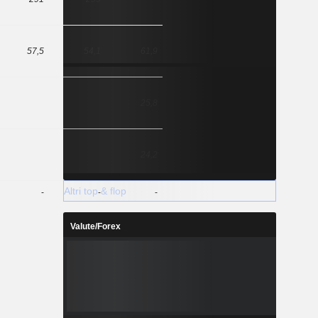
57,5
54,1
61,9
25,8
24,2
Altri top & flop
-
-
-
Valute/Forex