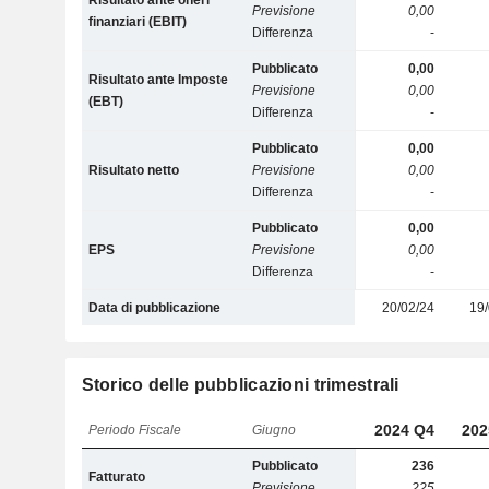
Risultato ante oneri
Previsione
0,00
finanziari (EBIT)
Differenza
-
Pubblicato
0,00
Risultato ante Imposte
Previsione
0,00
(EBT)
Differenza
-
Pubblicato
0,00
Risultato netto
Previsione
0,00
Differenza
-
Pubblicato
0,00
EPS
Previsione
0,00
Differenza
-
Data di pubblicazione
20/02/24
19/
Storico delle pubblicazioni trimestrali
2024 Q4
202
Periodo Fiscale
Giugno
Pubblicato
236
Fatturato
Previsione
225