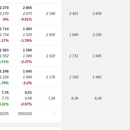
2 270
2 065
2 270
2 075
2 198
2 401
2 609
-0%
-0.51%
1 714
1 493
1 734
1 520
1 650
1 840
2 030
1.17%
-1.76%
1 563
1 356
1 552
1 389
1 520
1 731
1 945
0.71%
-2.37%
1 248
1 045
1 226
1 069
1 176
1 330
1 482
1.79%
-2.2%
7,76
6,51
7,75
6,68
7,36
8,36
9,28
0.11%
-2.57%
02/25
20/02/26
-