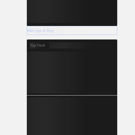
Altri top & flop
Top Titoli