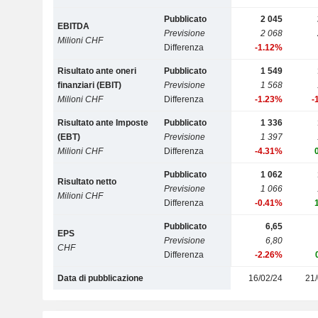
Pubblicato
2 045
EBITDA
Previsione
2 068
Milioni CHF
Differenza
-1.12%
Risultato ante oneri
Pubblicato
1 549
finanziari (EBIT)
Previsione
1 568
Milioni CHF
Differenza
-1.23%
-
Risultato ante Imposte
Pubblicato
1 336
(EBT)
Previsione
1 397
Milioni CHF
Differenza
-4.31%
Pubblicato
1 062
Risultato netto
Previsione
1 066
Milioni CHF
Differenza
-0.41%
Pubblicato
6,65
EPS
Previsione
6,80
CHF
Differenza
-2.26%
Data di pubblicazione
16/02/24
21/