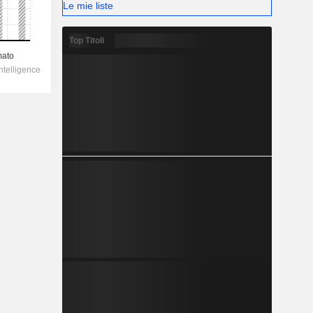
Le mie liste
Top Titoli