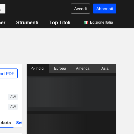
Accedi
Abbonati
ner
Strumenti
Top Titoli
Edizione Italia
Indici
Europa
America
Asia
ort PDF
AW
AW
dario
Settore
Derivati
ETF