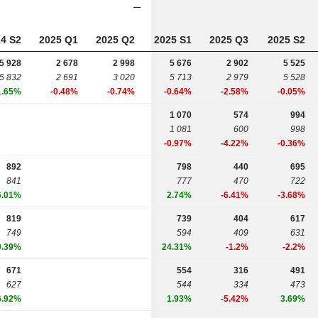
4 S2
2025 Q1
2025 Q2
2025 S1
2025 Q3
2025 S2
5 928
2 678
2 998
5 676
2 902
5 525
5 832
2 691
3 020
5 713
2 979
5 528
1.65%
-0.48%
-0.74%
-0.64%
-2.58%
-0.05%
1 070
574
994
1 081
600
998
-0.97%
-4.22%
-0.36%
892
798
440
695
841
777
470
722
6.01%
2.74%
-6.41%
-3.68%
819
739
404
617
749
594
409
631
9.39%
24.31%
-1.2%
-2.2%
671
554
316
491
627
544
334
473
6.92%
1.93%
-5.42%
3.69%