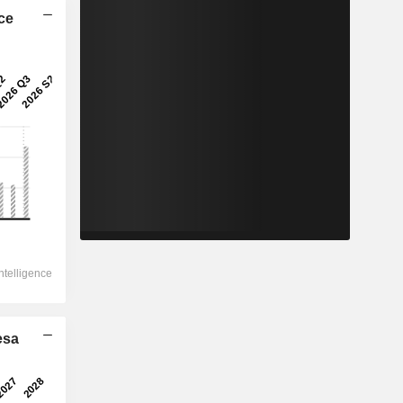
ice
esa