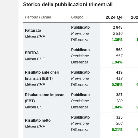
Storico delle pubblicazioni trimestrali
2024 Q4
202
Periodo Fiscale
Giugno
Pubblicato
2 848
Fatturato
Previsione
2 810
Milioni CHF
Differenza
1.36%
Pubblicato
568
EBITDA
Previsione
557
Milioni CHF
Differenza
1.94%
Risultato ante oneri
Pubblicato
419
finanziari (EBIT)
Previsione
418
Milioni CHF
Differenza
0.29%
Risultato ante Imposte
Pubblicato
387
(EBT)
Previsione
380
Milioni CHF
Differenza
1.84%
Pubblicato
325
Risultato netto
Previsione
306
Milioni CHF
Differenza
6.21%