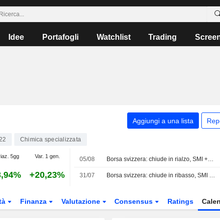
Idee
Portafogli
Watchlist
Trading
Scree
Aggiungi a una lista
Rep
22
Chimica specializzata
iaz. 5gg
Var. 1 gen.
05/08
Borsa svizzera: chiude in rialzo, SMI +0,61%
8,94%
+20,23%
31/07
Borsa svizzera: chiude in ribasso, SMI -0,32%
tà
Finanza
Valutazione
Consensus
Ratings
Calen