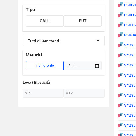
FSIDV
Tipo
FSIDT
CALL
PUT
FSIFC
FSIFJ
Tutti gli emittenti
VY2Y
Maturità
VY2Y
VY2YJ
Indifferente
VY2Y
Leva / Elasticità
VY2Y
VY2YJ
VY2Y
VY2Y
VY2Y
VY2Y