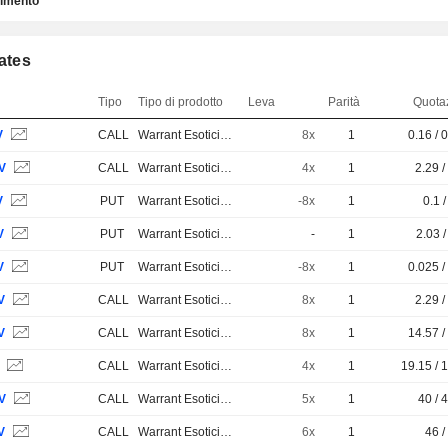
timento
cates
Tipo
Tipo di prodotto
Leva
Parità
Quotaz
V
CALL
Warrant Esotici e Strutturati
8x
1
0.16 / 
V
CALL
Warrant Esotici e Strutturati
4x
1
2.29 /
V
PUT
Warrant Esotici e Strutturati
-8x
1
0.1 /
V
PUT
Warrant Esotici e Strutturati
-
1
2.03 /
V
PUT
Warrant Esotici e Strutturati
-8x
1
0.025 /
V
CALL
Warrant Esotici e Strutturati
8x
1
2.29 /
V
CALL
Warrant Esotici e Strutturati
8x
1
14.57 /
V
CALL
Warrant Esotici e Strutturati
4x
1
19.15 / 
V
CALL
Warrant Esotici e Strutturati
5x
1
40 / 
V
CALL
Warrant Esotici e Strutturati
6x
1
46 /