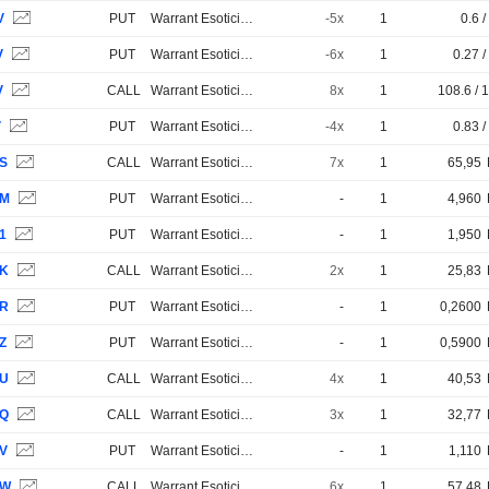
V
PUT
Warrant Esotici e Strutturati
-5x
1
0.6 /
V
PUT
Warrant Esotici e Strutturati
-6x
1
0.27 /
V
CALL
Warrant Esotici e Strutturati
8x
1
108.6 / 
V
PUT
Warrant Esotici e Strutturati
-4x
1
0.83 /
JS
CALL
Warrant Esotici e Strutturati
7x
1
65,95
JM
PUT
Warrant Esotici e Strutturati
-
1
4,960
1
PUT
Warrant Esotici e Strutturati
-
1
1,950
JK
CALL
Warrant Esotici e Strutturati
2x
1
25,83
JR
PUT
Warrant Esotici e Strutturati
-
1
0,2600
Z
PUT
Warrant Esotici e Strutturati
-
1
0,5900
JU
CALL
Warrant Esotici e Strutturati
4x
1
40,53
JQ
CALL
Warrant Esotici e Strutturati
3x
1
32,77
JV
PUT
Warrant Esotici e Strutturati
-
1
1,110
JW
CALL
Warrant Esotici e Strutturati
6x
1
57,48