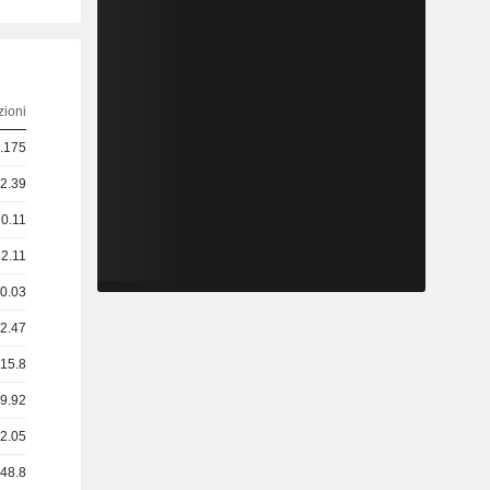
ioni
0.175
 2.39
 0.11
 2.11
 0.03
 2.47
 15.8
19.92
42.05
 48.8