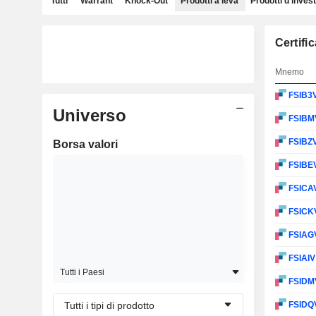
Tutti
Warrant
Knock-Out
Prodotti a leva
Prodotti d'inves
Certifi
Mnemo
FSIB3
Universo
FSIBM
FSIBZ
Borsa valori
FSIBE
FSICA
FSICK
FSIAG
FSIAI
Tutti i Paesi
FSIDM
Tutti i tipi di prodotto
FSIDQ