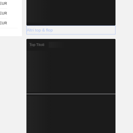
EUR
EUR
EUR
Altri top & flop
Top Titoli