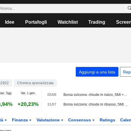
Idee
Portafogli
Watchlist
Trading
Scree
Aggiungi a una lista
Rep
2922
Chimica specializzata
iaz. 5gg
Var. 1 gen.
05/08
Borsa svizzera: chiude in rialzo, SMI +0,61%
8,94%
+20,23%
31/07
Borsa svizzera: chiude in ribasso, SMI -0,32%
tà
Finanza
Valutazione
Consensus
Ratings
Calen