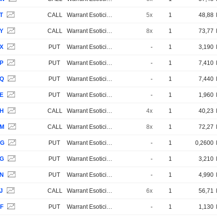
T
CALL
Warrant Esotici e Strutturati
5x
1
48,88
JY
CALL
Warrant Esotici e Strutturati
8x
1
73,77
JX
PUT
Warrant Esotici e Strutturati
-
1
3,190
JP
PUT
Warrant Esotici e Strutturati
-
1
7,410
VQ
PUT
Warrant Esotici e Strutturati
-
1
7,440
VE
PUT
Warrant Esotici e Strutturati
-
1
1,960
VH
CALL
Warrant Esotici e Strutturati
4x
1
40,23
VM
CALL
Warrant Esotici e Strutturati
8x
1
72,27
UG
PUT
Warrant Esotici e Strutturati
-
1
0,2600
VG
PUT
Warrant Esotici e Strutturati
-
1
3,210
VN
PUT
Warrant Esotici e Strutturati
-
1
4,990
J
CALL
Warrant Esotici e Strutturati
6x
1
56,71
UF
PUT
Warrant Esotici e Strutturati
-
1
1,130