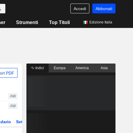
Accedi
Abbonati
ner
Strumenti
Top Titoli
Edizione Italia
Indici
Europa
America
Asia
ort PDF
AW
AW
dario
Settore
Derivati
ETF