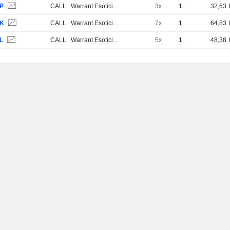
VP
CALL
Warrant Esotici e Strutturati
3x
1
32,63
VK
CALL
Warrant Esotici e Strutturati
7x
1
64,83
L
CALL
Warrant Esotici e Strutturati
5x
1
48,38