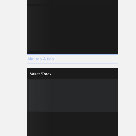
Altri top & flop
Valute/Forex