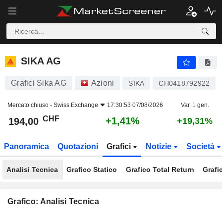
SIKA AG
194,00
CHF
+1,41%
SIKA AG
Grafici Sika AG
Azioni
SIKA
CH0418792922
Mercato chiuso -
Swiss Exchange
17:30:53 07/08/2026
Var. 1 gen.
CHF
+1,41%
194,00
+19,31%
Panoramica
Quotazioni
Grafici
Notizie
Società
Analisi Tecnica
Grafico Statico
Grafico Total Return
Grafi
Grafico: Analisi Tecnica