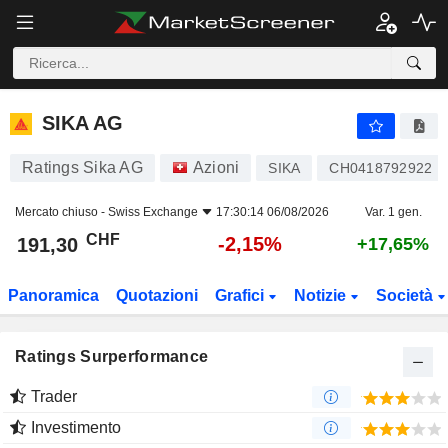
SIKA AG
191,30
CHF
-2,15%
SIKA AG
Ratings Sika AG
Azioni
SIKA
CH0418792922
Mercato chiuso -
Swiss Exchange
17:30:14 06/08/2026
Var. 1 gen.
CHF
-2,15%
191,30
+17,65%
Panoramica
Quotazioni
Grafici
Notizie
Società
Ratings Surperformance
Trader
Investimento