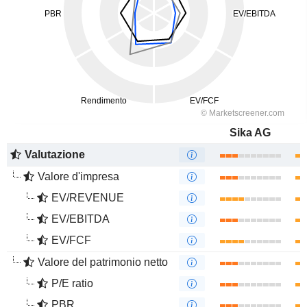
Sika AG
Valutazione
Valore d'impresa
EV/REVENUE
EV/EBITDA
EV/FCF
Valore del patrimonio netto
P/E ratio
PBR