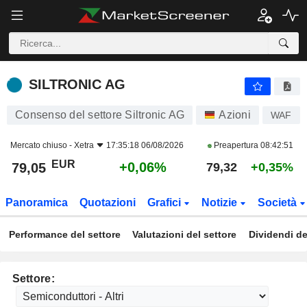
SILTRONIC AG
79,05
€
+0,06%
SILTRONIC AG
Consenso del settore Siltronic AG
Azioni
WAF
Mercato chiuso -
Xetra
17:35:18 06/08/2026
Preapertura
08:42:51
EUR
+0,06%
79,05
79,32
+0,35%
Panoramica
Quotazioni
Grafici
Notizie
Società
Performance del settore
Valutazioni del settore
Dividendi de
Settore: