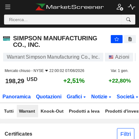
SIMPSON MANUFACTURING CO., INC.
198,29
$
+2,51%
SIMPSON MANUFACTURING
CO., INC.
Warrant Simpson Manufacturing Co., Inc.
Azioni
Mercato chiuso -
NYSE
22:00:02 07/08/2026
Var. 1 gen.
USD
+2,51%
198,29
+22,80%
Panoramica
Quotazioni
Grafici
Notizie
Società
Tutti
Warrant
Knock-Out
Prodotti a leva
Prodotti d'inve
Filtri
Certificates