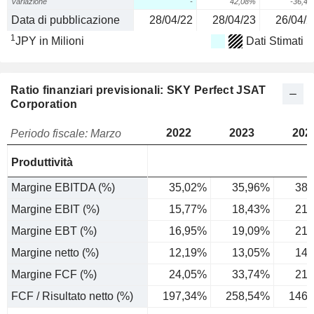
Variazione
-
42,08%
-36,4
Data di pubblicazione
28/04/22
28/04/23
26/04/2
1
JPY in Milioni
Dati Stimati
Ratio finanziari previsionali: SKY Perfect JSAT
Corporation
2022
2023
202
Periodo fiscale: Marzo
Produttività
Margine EBITDA (%)
35,02%
35,96%
38,
Margine EBIT (%)
15,77%
18,43%
21,
Margine EBT (%)
16,95%
19,09%
21,
Margine netto (%)
12,19%
13,05%
14,
Margine FCF (%)
24,05%
33,74%
21,
FCF / Risultato netto (%)
197,34%
258,54%
146,