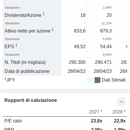
Variazione
-
2,04%
1
Dividendo/Azione
18
20
Variazione
-
11,11%
1
Attivo netto per azione
833,6
879,3
Variazione
-
5,49%
1
EPS
49,52
54,44
6
Variazione
-
9,94%
1
N. Titoli (in migliaia)
290.300
290.471
283
Data di pubblicazione
28/04/22
28/04/23
26/0
1
JPY
Dati Stimati
Rapporti di valutazione
2027 *
2028 *
P/E ratio
23,8x
22,9x
PBR
2,08x
1,99x