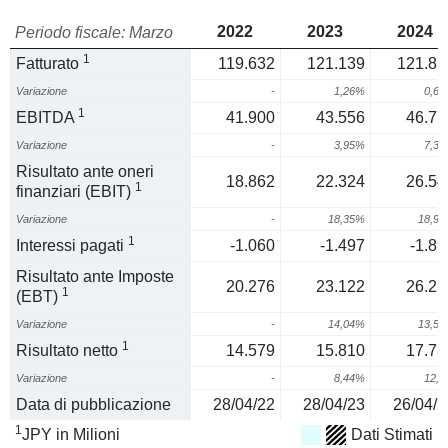
2022
2023
2024
Periodo fiscale: Marzo
1
Fatturato
119.632
121.139
121.87
Variazione
-
1,26%
0,6
1
EBITDA
41.900
43.556
46.77
Variazione
-
3,95%
7,3
Risultato ante oneri
18.862
22.324
26.54
1
finanziari (EBIT)
Variazione
-
18,35%
18,9
1
Interessi pagati
-1.060
-1.497
-1.89
Risultato ante Imposte
20.276
23.122
26.25
1
(EBT)
Variazione
-
14,04%
13,5
1
Risultato netto
14.579
15.810
17.73
Variazione
-
8,44%
12,
Data di pubblicazione
28/04/22
28/04/23
26/04/2
1
JPY in Milioni
Dati Stimati