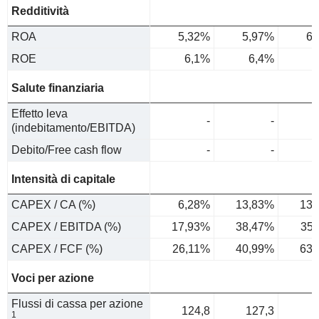
Redditività
ROA
5,32%
5,97%
6,
ROE
6,1%
6,4%
6
Salute finanziaria
Effetto leva
-
-
(indebitamento/EBITDA)
Debito/Free cash flow
-
-
Intensità di capitale
CAPEX / CA (%)
6,28%
13,83%
13,
CAPEX / EBITDA (%)
17,93%
38,47%
35
CAPEX / FCF (%)
26,11%
40,99%
63,
Voci per azione
Flussi di cassa per azione
124,8
127,3
1