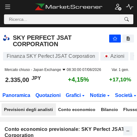
SKY PERFECT JSAT CORPORATION
2.335,00
¥
+4,15%
SKY PERFECT JSAT
CORPORATION
Finanza SKY Perfect JSAT Corporation
Azioni
9
Mercato chiuso -
Japan Exchange
08:30:00 07/08/2026
Var. 1 gen.
JPY
+4,15%
2.335,00
+17,10%
Panoramica
Quotazioni
Grafici
Notizie
Società
Previsioni degli analisti
Conto economico
Bilancio
Flusso
Conto economico previsionale: SKY Perfect JSAT
Corporation