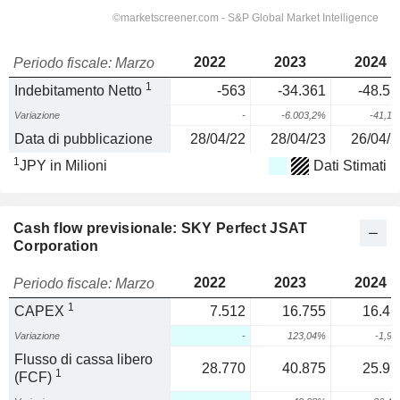
2022
2023
2024
Periodo fiscale: Marzo
1
Indebitamento Netto
-563
-34.361
-48.51
Variazione
-
-6.003,2%
-41,1
Data di pubblicazione
28/04/22
28/04/23
26/04/2
1
JPY in Milioni
Dati Stimati
Cash flow previsionale: SKY Perfect JSAT
Corporation
2022
2023
2024
Periodo fiscale: Marzo
1
CAPEX
7.512
16.755
16.42
Variazione
-
123,04%
-1,9
Flusso di cassa libero
28.770
40.875
25.97
1
(FCF)