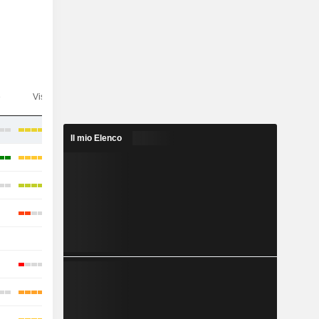
e
Visibilità
Consensus
Il mio Elenco
-
-