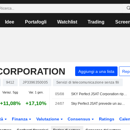
Idee
Portafogli
Watchlist
Trading
Scree
 CORPORATION
Aggiungi a una lista
Rep
9412
JP3396350005
Servizi di telecomunicazione senza fili
Variaz. 5gg
Var. 1 gen.
05/08
SKY Perfect JSAT Corporation riporta i risultati degli utili per il primo trimestre conclusosi il 30 giugno 2026
+11,08%
+17,10%
24/07
Sky Perfect JSAT prevede un aumento della domanda di servizi di immagini satellitari dal Sud-est asiatico
tà
Finanza
Valutazione
Consensus
Ratings
Calen