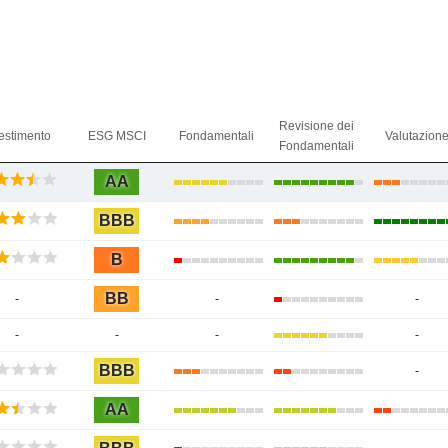
Revisione dei
estimento
ESG MSCI
Fondamentali
Valutazion
Fondamentali
AA
BBB
B
BB
-
-
-
-
-
-
-
BBB
-
AA