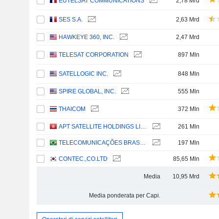
EUTELSAT COMMUNICATIONS
2,78 Mrd
SES S.A.
2,63 Mrd
HAWKEYE 360, INC.
2,47 Mrd
TELESAT CORPORATION
897 Mln
SATELLOGIC INC.
848 Mln
SPIRE GLOBAL, INC.
555 Mln
THAICOM
372 Mln
APT SATELLITE HOLDINGS LIMITED
261 Mln
TELECOMUNICAÇÕES BRASILEIRAS S.A. - TELEBRAS
197 Mln
CONTEC.,CO.LTD
85,65 Mln
Media
10,95 Mrd
Media ponderata per Capi.