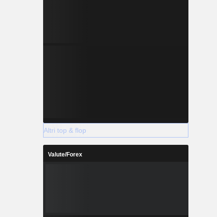
Altri top & flop
Valute/Forex