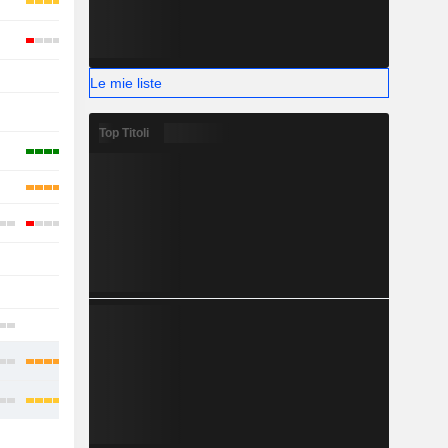
-
Le mie liste
-
-
Top Titoli
-
-
-
-
-
-