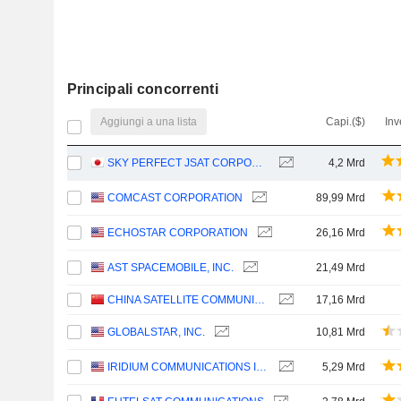
Principali concorrenti
Aggiungi a una lista
Capi.($)
Inv
SKY PERFECT JSAT CORPORATION
4,2 Mrd
COMCAST CORPORATION
89,99 Mrd
ECHOSTAR CORPORATION
26,16 Mrd
AST SPACEMOBILE, INC.
21,49 Mrd
CHINA SATELLITE COMMUNICATIONS CO., LTD.
17,16 Mrd
GLOBALSTAR, INC.
10,81 Mrd
IRIDIUM COMMUNICATIONS INC.
5,29 Mrd