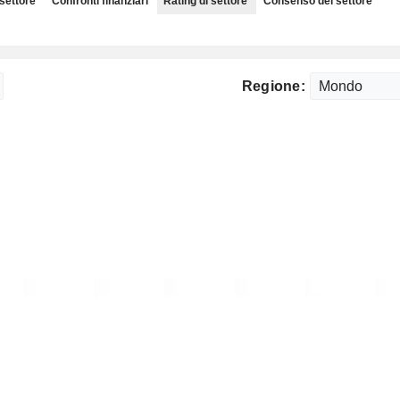
 settore
Confronti finanziari
Rating di settore
Consenso del settore
Regione: