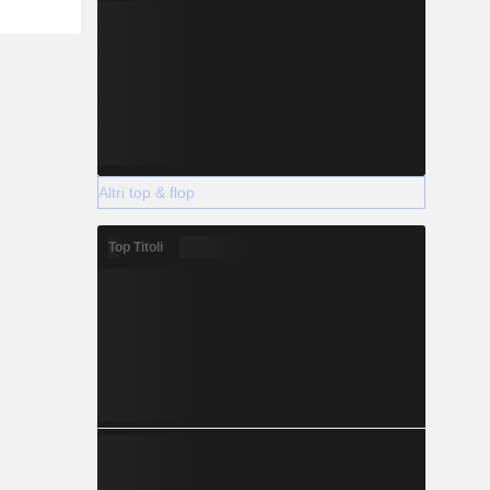
Altri top & flop
Top Titoli