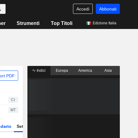
Accedi
Abbonati
ner
Strumenti
Top Titoli
Edizione Italia
Indici
Europa
America
Asia
ort PDF
CI
MT
dario
Settore
Derivati
ETF