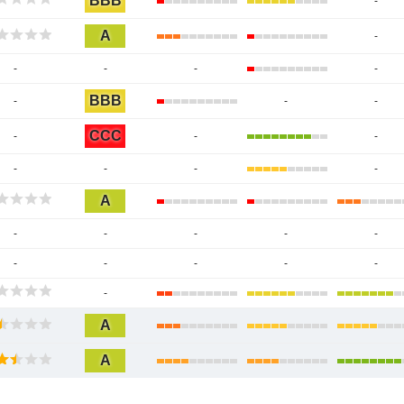
BBB
-
A
-
-
-
-
-
BBB
-
-
-
CCC
-
-
-
-
-
-
-
A
-
-
-
-
-
-
-
-
-
-
-
A
A