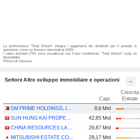
La performance "Total Return" integra i pagamenti dei dividendi per il periodo in
questione, come se fossero reinvestiti al 100%.
I valori annotati (TR) sono visualizzati con il loro rendimento "Total Return" (solo se
disponibile).
Prezzo di chiusura
Settore Altro sviluppo immobiliare e operazioni
Crescita
Capi.
Entrate
SM PRIME HOLDINGS, INC.
8,6 Mrd
SUN HUNG KAI PROPERTIES LIMITED
42,85 Mrd
CHINA RESOURCES LAND LIMITED
29,87 Mrd
MITSUBISHI ESTATE CO., LTD.
29,17 Mrd