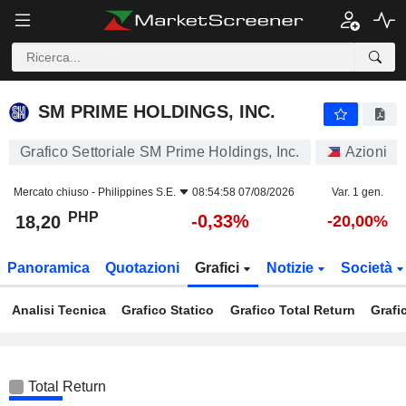
SM PRIME HOLDINGS, INC.
18,20
₱
-0,33%
SM PRIME HOLDINGS, INC.
Grafico Settoriale SM Prime Holdings, Inc.
Azioni
Mercato chiuso -
Philippines S.E.
08:54:58 07/08/2026
Var. 1 gen.
PHP
-0,33%
18,20
-20,00%
Panoramica
Quotazioni
Grafici
Notizie
Società
Analisi Tecnica
Grafico Statico
Grafico Total Return
Grafi
Total Return