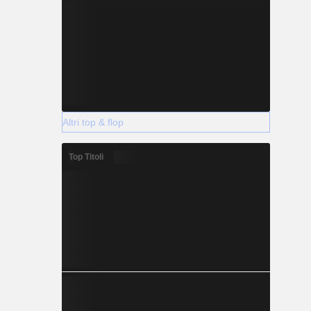
Altri top & flop
Top Titoli