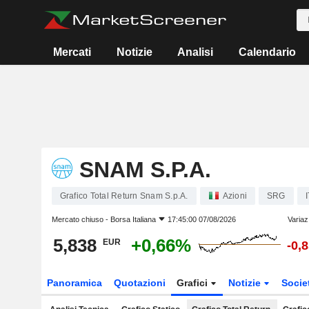
Mercati
Notizie
Analisi
Calendario
SNAM S.P.A.
Grafico Total Return Snam S.p.A.
Azioni
SRG
Mercato chiuso -
Borsa Italiana
17:45:00 07/08/2026
Variaz
5,838
+0,66%
EUR
-0,
Panoramica
Quotazioni
Grafici
Notizie
Socie