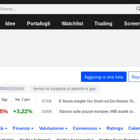
Idee
Portafogli
Watchlist
Trading
Scree
Aggiungi a una lista
Rep
IT0003153415
Servizi di trasporto di petrolio e gas
. 5gg
Var. 1 gen.
07/08
E-Novia sceglie l'ex Snam ed Eni Alessio Torelli come nuovo CEO
85%
+3,22%
03/08
Slancio sulle piazze europee; MIB avanti con Buzzi
tà
Finanza
Valutazione
Consensus
Ratings
Calen