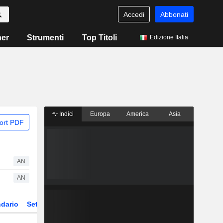
Accedi
Abbonati
ner
Strumenti
Top Titoli
Edizione Italia
Indici
Europa
America
Asia
ort PDF
AN
AN
dario
Settore
Derivati
ETF