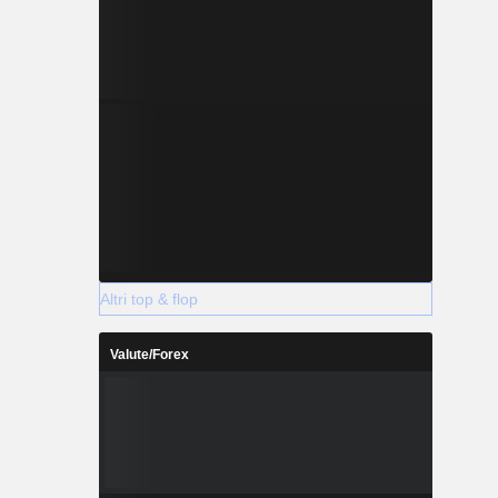
Altri top & flop
Valute/Forex