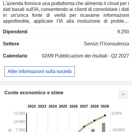
L'azienda fornisce una piattaforma che alimenta il cloud per i
dati basati sull'IA, consentendo ai clienti di consolidare i dati
in un'unica fonte di verità per ricavarne informazioni
approfondite, applicare l'IA alla risoluzione di problemi
aziendali, sviluppare applicazioni basate sui dati e
Dipendenti
9.250
condividere dati e prodotti derivati. La sua architettura cloud-
native comprende tre livelli scalabili in modo indipendente
Settore
Servizi IT/consulenza
ma logicamente integrati tra loro: archiviazione,
elaborazione e servizi cloud. Il livello di archiviazione
Calendario
02/09
Pubblicazioni dei risultati - Q2 2027
acquisisce enormi quantità e varietà di dati strutturati, semi-
strutturati e non strutturati. Il livello di elaborazione fornisce
risorse dedicate per consentire agli utenti di accedere
Altre informazioni sulla società
simultaneamente a set di dati comuni per molti casi d'uso
con una latenza minima. Il livello dei servizi cloud consente
agli utenti di utilizzare l'IA in modo sicuro all'interno di
applicazioni, strumenti e processi. La sua piattaforma
Conto economico e stime
supporta un'ampia gamma di categorie di prodotti per gli
obiettivi aziendali dei clienti, tra cui analisi, ingegneria dei
dati, IA, applicazioni e collaborazione.