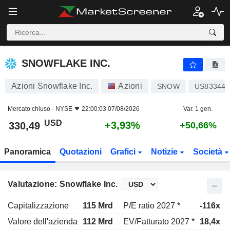
SNOWFLAKE INC.
330,49
$
+3,93%
SNOWFLAKE INC.
Azioni Snowflake Inc.
Azioni
SNOW
US833445
Mercato chiuso -
NYSE
22:00:03 07/08/2026
Var. 1 gen.
USD
+3,93%
330,49
+50,66%
Panoramica
Quotazioni
Grafici
Notizie
Società
Valutazione: Snowflake Inc.
Capitalizzazione
115 Mrd
P/E ratio 2027 *
-116x
Valore dell'azienda
112 Mrd
EV/Fatturato 2027 *
18,4x